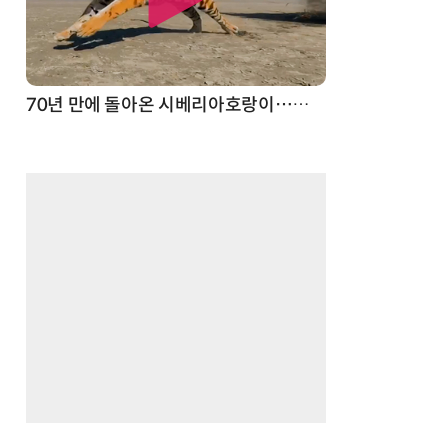
70년 만에 돌아온 시베리아호랑이…카자흐스탄 야생에 풀렸다