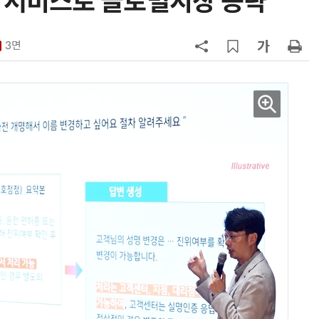
 서비스로 글로벌시장 공략
7
LGU+, AIDC에 2조 투자…“외부 조
달 없이 단계적 확장”
3면
8
국산 AI 반도체로 피지컬 AI 실증…
올해 600억 투입
9
네이블, LG유플러스와 5G 특화망 
도화 사업 계약
10
SKT, 2분기 영업익 67%↑…AIDC
매출 2배 늘어