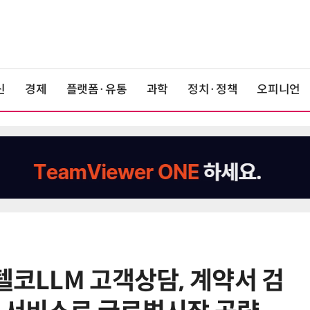
신
경제
플랫폼·유통
과학
정치·정책
오피니언
텔코LLM 고객상담, 계약서 검
6
韓 앱스토어 시장 5년 만에 38조
원…개발자 90%에 無수수료