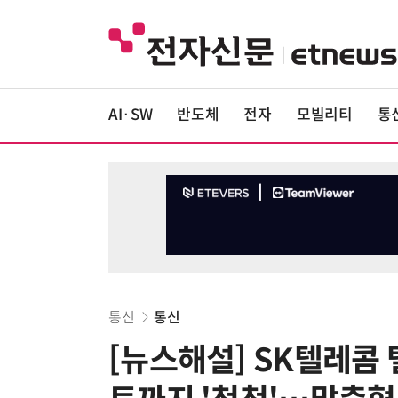
AI·SW
반도체
전자
모빌리티
통
통신
통신
[뉴스해설] SK텔레콤 