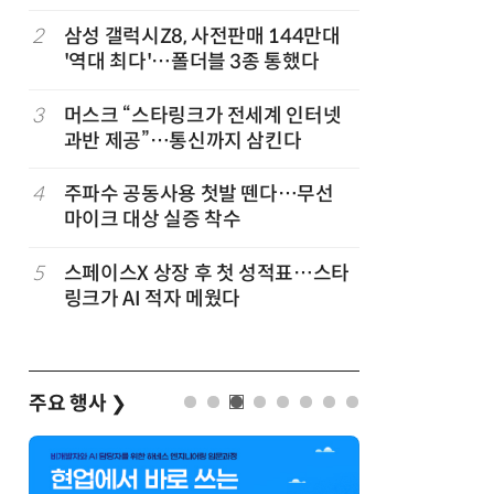
2
삼성 갤럭시Z8, 사전판매 144만대
7
LGU+, 
'역대 최다'…폴더블 3종 통했다
달 없이 
3
머스크 “스타링크가 전세계 인터넷
8
국산 AI
과반 제공”…통신까지 삼킨다
올해 60
고
4
주파수 공동사용 첫발 뗀다…무선
9
네이블, 
마이크 대상 실증 착수
도화 사업
5
스페이스X 상장 후 첫 성적표…스타
10
SKT, 2
링크가 AI 적자 메웠다
매출 2배
주요 행사
❯