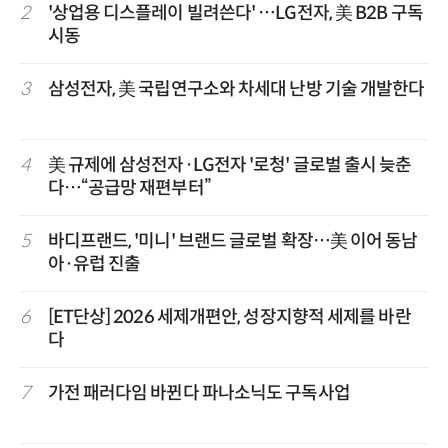
2
'상업용 디스플레이 빌려쓴다' …LG전자, 美 B2B 구독
시동
3
삼성전자, 美 국립연구소와 차세대 난방 기술 개발한다
4
美 규제에 삼성전자·LG전자 '로청' 글로벌 출시 늦춘
다…“공급망 재편부터”
5
바디프랜드, '미니' 브랜드 글로벌 확장…美 이어 동남
아·유럽 진출
6
[ET단상] 2026 세제개편안, 성장지향적 세제를 바란
다
7
가전 패러다임 바뀐다 파나소닉도 구독사업