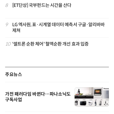
8
[ET단상] 국부펀드는 시간을 산다
9
LG 엑사원, 표·시계열 데이터 예측서 구글·알리바바
제쳐
10
'셀트론 순환 체어' 혈액순환 개선 효과 입증
주요뉴스
가전 패러다임 바뀐다…파나소닉도
구독사업