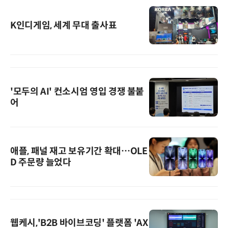
K인디게임, 세계 무대 출사표
'모두의 AI' 컨소시엄 영입 경쟁 불붙
어
애플, 패널 재고 보유기간 확대…OLE
D 주문량 늘었다
웹케시,'B2B 바이브코딩' 플랫폼 'AX