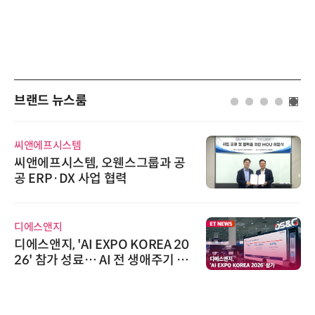
브랜드 뉴스룸
씨앤에프시스템
씨앤에프시스템, 오웬스그룹과 공
공 ERP·DX 사업 협력
디에스앤지
디에스앤지, 'AI EXPO KOREA 20
26' 참가 성료… AI 전 생애주기 아
우르는 통합 솔루션 선봬