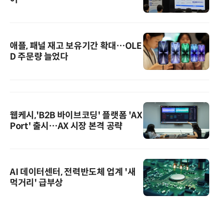
애플, 패널 재고 보유기간 확대…OLE
D 주문량 늘었다
웹케시,'B2B 바이브코딩' 플랫폼 'AX
Port' 출시…AX 시장 본격 공략
AI 데이터센터, 전력반도체 업계 '새
먹거리' 급부상