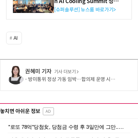
n AI Cooling Summit 성황
리 성료
[슈퍼솔루션] 뉴스룸 바로가기>
AI
권혜미 기자
기사 더보기
방미통위 정상 가동 임박…합의제 운영 시험대
놓치면 아쉬운 정보
AD