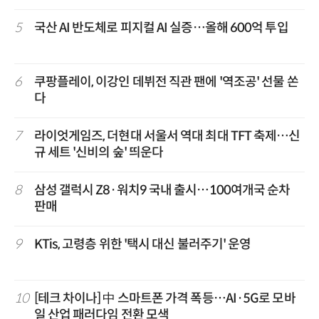
5
국산 AI 반도체로 피지컬 AI 실증…올해 600억 투입
6
쿠팡플레이, 이강인 데뷔전 직관 팬에 '역조공' 선물 쏜
다
7
라이엇게임즈, 더현대 서울서 역대 최대 TFT 축제…신
규 세트 '신비의 숲' 띄운다
8
삼성 갤럭시 Z8·워치9 국내 출시…100여개국 순차
판매
9
KTis, 고령층 위한 '택시 대신 불러주기' 운영
10
[테크 차이나] 中 스마트폰 가격 폭등…AI·5G로 모바
일 산업 패러다임 전환 모색