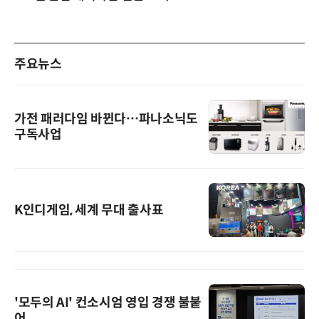
주요뉴스
가전 패러다임 바뀐다…파나소닉도
구독사업
K인디게임, 세계 무대 출사표
'모두의 AI' 컨소시엄 영입 경쟁 불붙
어