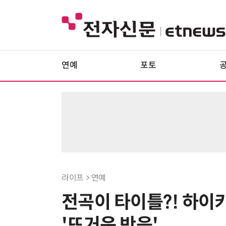
연예
포토
라이프 > 연예
전곡이 타이틀?! 하이키, 
'뜨거운 반응'