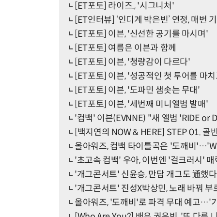
[ET포토] 라이즈., '시그니처'
[ET인터뷰] ‘인디계 박은빈’ 연정, 매
[ET포토] 이븐, '신선한 공기를 마시며'
[ET포토] 여름은 이븐과 함께
[ET포토] 이븐, '청량감이 다르다'
[ET포토] 이븐, '성공적인 첫 투어를 마치
[ET포토] 이븐, '도파민 샘솟는 무대'
[ET포토] 이븐, '세번째 미니앨범 발매'
'컴백' 이븐(EVNNE) "새 앨범 'RIDE o
[백지연의 NOW & HERE] STEP 01. 
올아워즈, 컴백 타이틀곡은 '도깨비'…'W
'초고속 컴백' 우아, 이번엔 '걸크러시' 
'개그콘서트' 신윤승, 만담 개그도 通했다
'개그콘서트' 진성X박상민, 노래 바꿔 부
올아워즈, '도깨비'로 파격 무대 예고…'기
[Who Are You?] 배우 권은빈, '또 다