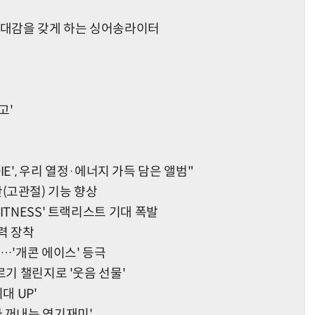
번 기대감을 갖게 하는 싱어송라이터
고'
r DIE', 우리 열정·에너지 가득 담은 앨범"
골반(고관절) 기능 향상
ITNESS' 트랙리스트 기대 폭발
매력 장착
…'개콘 에이스' 등극
르기 챌린지로 '웃음 선물'
대 UP'
른 나 꺼내는 연기재미'