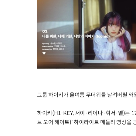
그룹 하이키가 올여름 무더위를 날려버릴 와
하이키(H1-KEY, 서이·리이나·휘서·옐)는 17일
브 오어 헤이트)' 하이라이트 메들리 영상을 