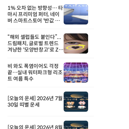
1% 오차 없는 방향성… 타
마시 프리미엄 퍼터, 네이
버 스마트스토어 '반값 할
인' 돌풍
“해외 셀럽들도 붙인다”...
드림패치, 글로벌 트렌드
겨냥한 '모양반창고'로 Z세
대 공략
비 와도 폭염이어도 걱정
끝…실내 워터파크형 리조
트 여름 특수
[오늘의 운세] 2026년 7월
30일 띠별 운세
[오늘의 운세] 2026년 8월