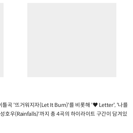
거워지자(Let It Burn)'를 비롯해 '♥ Letter', '나를
'국지성호우(Rainfalls)'까지 총 4곡의 하이라이트 구간이 담겨있