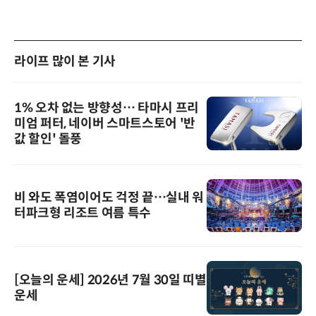
라이프 많이 본 기사
1% 오차 없는 방향성… 타마시 프리
미엄 퍼터, 네이버 스마트스토어 '반
값 할인' 돌풍
비 와도 폭염이어도 걱정 끝…실내 워
터파크형 리조트 여름 특수
[오늘의 운세] 2026년 7월 30일 띠별
운세