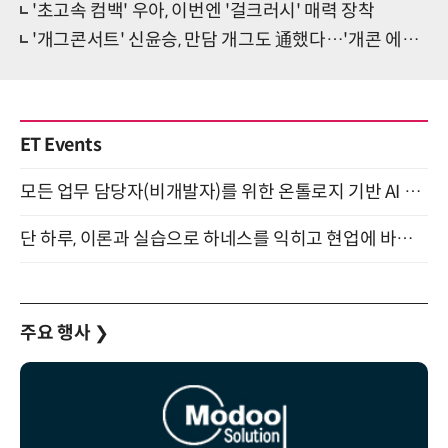
'초고속 컴백' 우아, 이번엔 '걸크러시' 매력 장착
'개그콘서트' 신윤승, 만담 개그도 通했다…'개콘 에이스' 등극
ET Events
모든 업무 담당자(비개발자)를 위한 온톨로지 기반 AI 지식체계 설계 1-day 워크숍 8월 20일 개최
단 하루, 이론과 실습으로 하네스를 익히고 현업에 바로 쓰는 핸즈온 워크숍 (8/20)
주요 행사
❯