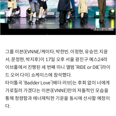
그룹 이븐(EVNNE/케이타, 박한빈, 이정현, 유승언, 지윤
서, 문정현, 박지후)이 17일 오후 서울 광진구 예스24라
이브홀에서 진행된 세 번째 미니 앨범 ‘RIDE or DIE’(라이
드 오어 다이) 쇼케이스에 참석했다.
타이틀곡 ‘Badder Love’(배더 러브)는 후회 없이 너에게
가로질러 가겠다는 이븐(EVNNE)만의 저돌적인 모습을
통해 청량함과 에너제틱한 기운을 동시에 선사할 예정이
다.