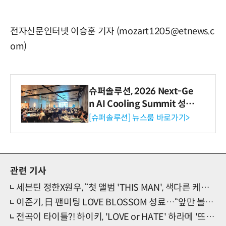
전자신문인터넷 이승훈 기자 (mozart1205@etnews.c
om)
슈퍼솔루션, 2026 Next-Ge
n AI Cooling Summit 성황
리 성료
[슈퍼솔루션] 뉴스룸 바로가기>
관련 기사
세븐틴 정한X원우, “첫 앨범 'THIS MAN', 색다른 케미 더한 새 도시전설”
이준기, 日 팬미팅 LOVE BLOSSOM 성료…“앞만 볼 수 있게 하는 팬의 힘”
전곡이 타이틀?! 하이키, 'LOVE or HATE' 하라메 '뜨거운 반응'