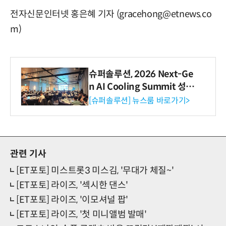
전자신문인터넷 홍은혜 기자 (gracehong@etnews.co
m)
슈퍼솔루션, 2026 Next-Ge
n AI Cooling Summit 성황
리 성료
[슈퍼솔루션] 뉴스룸 바로가기>
관련 기사
[ET포토] 미스트롯3 미스김, '무대가 체질~'
[ET포토] 라이즈, '섹시한 댄스'
[ET포토] 라이즈, '이모셔널 팝'
[ET포토] 라이즈, '첫 미니앨범 발매'