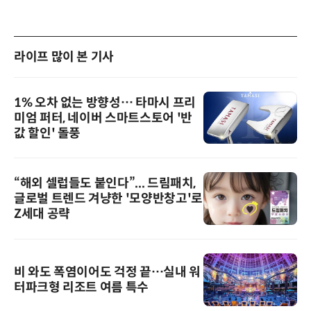
라이프 많이 본 기사
1% 오차 없는 방향성… 타마시 프리
미엄 퍼터, 네이버 스마트스토어 '반
값 할인' 돌풍
“해외 셀럽들도 붙인다”... 드림패치,
글로벌 트렌드 겨냥한 '모양반창고'로
Z세대 공략
비 와도 폭염이어도 걱정 끝…실내 워
터파크형 리조트 여름 특수