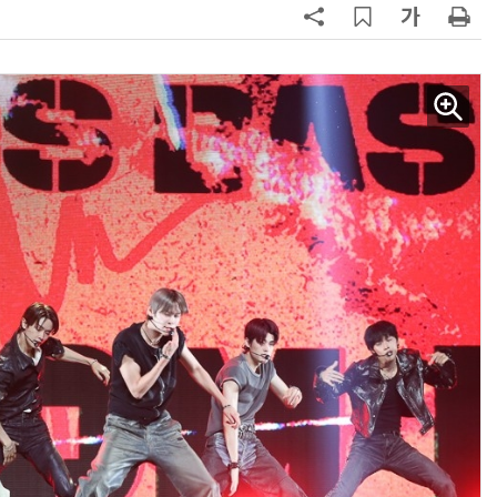
AI Native Enterprise를 지원하는 AI Ready Data 플랫폼 활용 전략
AI 시대의 옵저버빌리티: GPU·LLM 모니터링부터 AI 기반 장애 대응까지