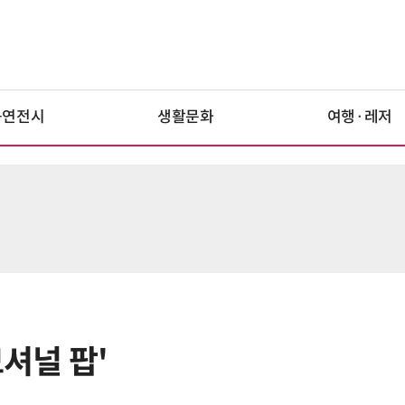
공연전시
생활문화
여행·레저
모셔널 팝'