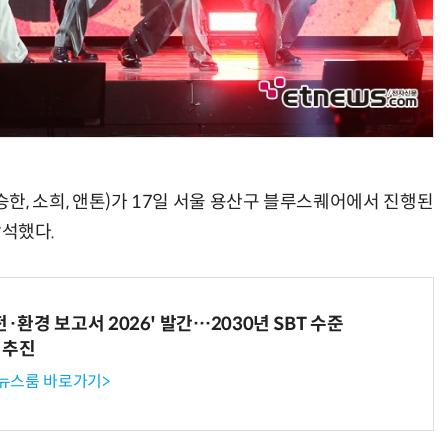
빈, 승한, 소희, 앤톤)가 17일 서울 용산구 블루스퀘어에서 진행된
참석했다.
전·환경 보고서 2026' 발간…2030년 SBT 수준
 추진
 뉴스룸 바로가기>