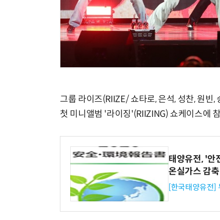
그룹 라이즈(RIIZE/ 쇼타로, 은석, 성찬, 원
첫 미니앨범 '라이징'(RIIZING) 쇼케이스에 
태양유전, '안
온실가스 감축
[한국태양유전]