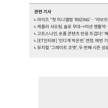
관련 기사
라이즈 "첫 미니앨범 'RIIZING'…'라브
케플러 샤오팅, 솔로 무대→미션 맹활약…
고트스나인, 숏폼 콘텐츠 반응 뜨겁다! '
[ET인터뷰] ‘인디계 박은빈’ 연정, 매
뮤지컬 '그레이트 코멧', 두 번째 시즌 