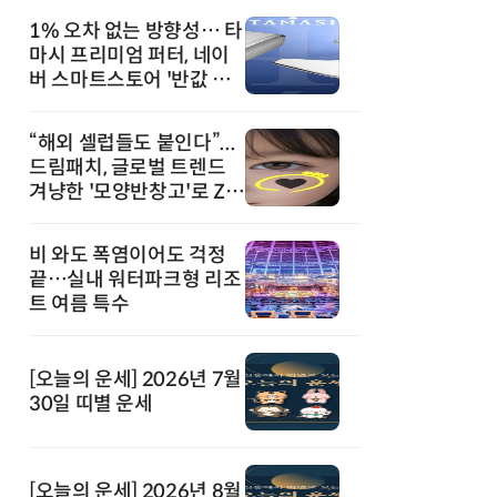
1% 오차 없는 방향성… 타
마시 프리미엄 퍼터, 네이
버 스마트스토어 '반값 할
인' 돌풍
“해외 셀럽들도 붙인다”...
드림패치, 글로벌 트렌드
겨냥한 '모양반창고'로 Z세
대 공략
비 와도 폭염이어도 걱정
끝…실내 워터파크형 리조
트 여름 특수
[오늘의 운세] 2026년 7월
30일 띠별 운세
[오늘의 운세] 2026년 8월