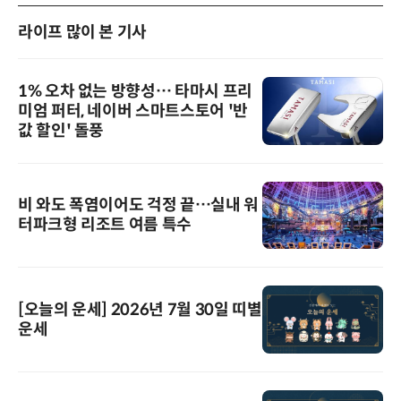
라이프 많이 본 기사
1% 오차 없는 방향성… 타마시 프리
미엄 퍼터, 네이버 스마트스토어 '반
값 할인' 돌풍
비 와도 폭염이어도 걱정 끝…실내 워
터파크형 리조트 여름 특수
[오늘의 운세] 2026년 7월 30일 띠별
운세