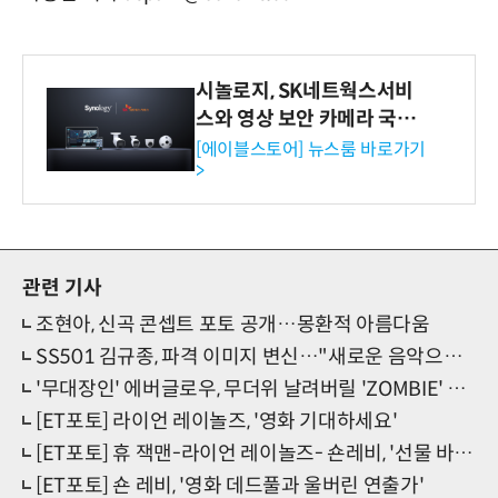
시놀로지, SK네트웍스서비
스와 영상 보안 카메라 국내
독점 판매 파트너십 체결
[에이블스토어] 뉴스룸 바로가기
>
관련 기사
조현아, 신곡 콘셉트 포토 공개…몽환적 아름다움
SS501 김규종, 파격 이미지 변신…"새로운 음악으로 소통"
'무대장인' 에버글로우, 무더위 날려버릴 'ZOMBIE' 테마카페 오픈
[ET포토] 라이언 레이놀즈, '영화 기대하세요'
[ET포토] 휴 잭맨-라이언 레이놀즈- 숀레비, '선물 바로 입어보기'
[ET포토] 숀 레비, '영화 데드풀과 울버린 연출가'