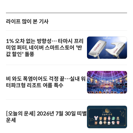
라이프 많이 본 기사
1% 오차 없는 방향성… 타마시 프리
미엄 퍼터, 네이버 스마트스토어 '반
값 할인' 돌풍
비 와도 폭염이어도 걱정 끝…실내 워
터파크형 리조트 여름 특수
[오늘의 운세] 2026년 7월 30일 띠별
운세