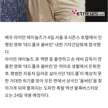
배우 라이언 레이놀즈가 4일 서울 포시즌스 호텔에서 진
행된 영화 '데드풀과 울버린' 내한 기자간담회에 참석했
다.
라이언 레이놀즈, 휴 잭맨 등 출연하고 숀 레비 감독이 연
출한 영화 '데드풀과 울버린'은 히어로 생활에서 은퇴한
후, 평범한 자동차 딜러로 살아가던 ‘데드풀’이 예상치 못
한 거대한 위기를 맞아 모든 면에서 상극인 ‘울버린’을 찾
아가게 되며 펼쳐지는 도파민 폭발 액션 블록버스터로
오는 24일 개봉 예정이다.