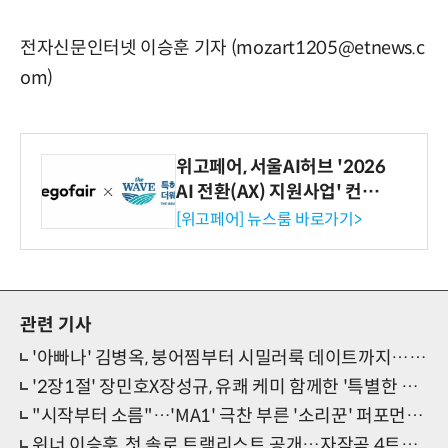
전자신문인터넷 이승훈 기자 (mozart1205@etnews.c
om)
위고페어, 서울AI허브 '2026
AI 전환(AX) 지원사업' 컨소
시엄 선정
[위고페어] 뉴스룸 바로가기>
관련 기사
'아빠나' 김병옥, 붕어찜부터 시밀러룩 데이트까지…'노력형 아빠'
'2장1절' 장민호X장성규, 유쾌 케미 함께한 '특별한 이야기'
"시작부터 소름"…'MA1' 극찬 부른 '소리꾼' 퍼포먼스 눈길
위너 이승훈, 첫 솔로 트랙리스트 공개…자작곡 4트랙, 송민호 지원사격