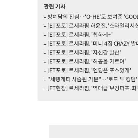
관련 기사
방예담의 진심…'O-HE'로 보여준 'GOOD 
[ET포토] 르세라핌 허윤진, '스타일리시한
[ET포토] 르세라핌, '힙하게~'
[ET포토] 르세라핌, '미니 4집 CRAZY 발
[ET포토] 르세라핌, '자신감 발산'
[ET포토] 르세라핌, '허공을 가르며'
[ET포토] 르세라핌, '엔딩은 포스있게'
"세렝게티 사슴된 기분"…'로드 투 킹덤
[ET현장] 르세라핌, '역대급 보깅퍼포, 좌절