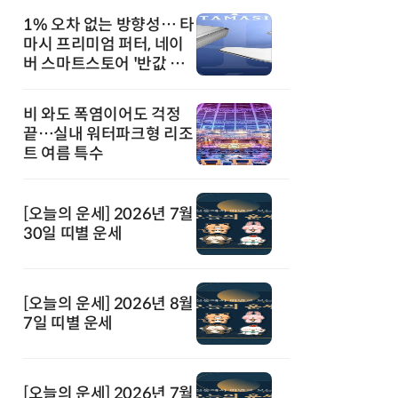
1% 오차 없는 방향성… 타
마시 프리미엄 퍼터, 네이
버 스마트스토어 '반값 할
인' 돌풍
비 와도 폭염이어도 걱정
끝…실내 워터파크형 리조
트 여름 특수
[오늘의 운세] 2026년 7월
30일 띠별 운세
[오늘의 운세] 2026년 8월
7일 띠별 운세
[오늘의 운세] 2026년 7월