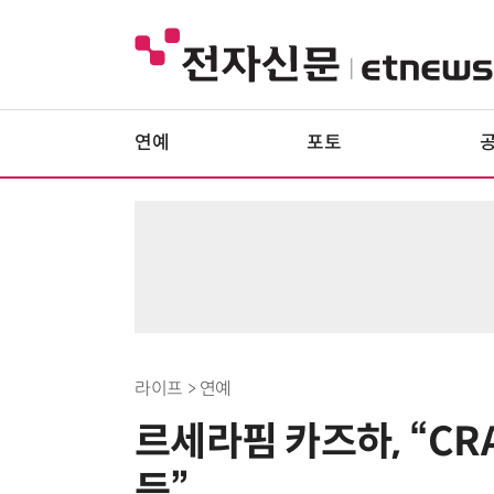
연예
포토
라이프 > 연예
르세라핌 카즈하, “CR
듯”