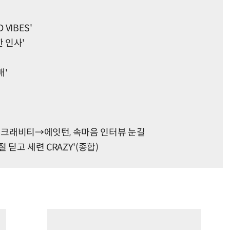
VIBES'
 인사'
매'
' 크래비티→에잇턴, 속마음 인터뷰 눈길
 딛고 세련 CRAZY'(종합)