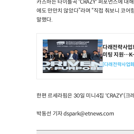
카즈하는 타이틀곡 'CRAZY' 퍼포먼스에 대
에도 만만치 않았다”라며 “직접 춰보니 코어
말했다.
다래전략사업화센
미팅 지원…K
[다래전략사업화
한편 르세라핌은 30일 미니4집 'CRAZY'(
박동선 기자 dspark@etnews.com