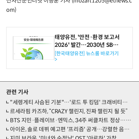
전자신문인터넷 이승훈 기자 (mozart1205@etnews.c
om)
태양유전, '안전·환경 보고서
2026' 발간…2030년 SBT
수준 온실가스 감축 추진
[한국태양유전] 뉴스룸 바로가기
>
관련 기사
"세렝게티 사슴된 기분"…'로드 투 킹덤' 크래비티→에잇턴, 속마음 인터뷰 눈길
르세라핌 카즈하, “CRAZY 챌린지, 진짜 챌린지 될 듯”
BTS 지민·플레이브·엔믹스, 34주 써클차트 정상…에스파 '수퍼노바' 14주째 스밍 톱
아이온, 솔로 데뷔 예고편 '프리즘' 공개…강렬한 음악세계
지미 브라운, '미녀와 순정남' OST '아로하' 가창