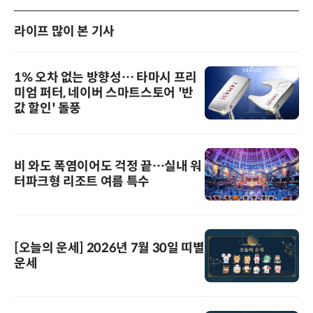
라이프 많이 본 기사
1% 오차 없는 방향성… 타마시 프리
미엄 퍼터, 네이버 스마트스토어 '반
값 할인' 돌풍
비 와도 폭염이어도 걱정 끝…실내 워
터파크형 리조트 여름 특수
[오늘의 운세] 2026년 7월 30일 띠별
운세