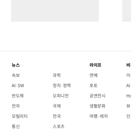
뉴스
라이프
비
속보
과학
연예
이
AI·SW
정치·정책
포토
A
반도체
오피니언
공연전시
H
전자
국제
생활문화
뷰
모빌리티
전국
여행·레저
인
통신
스포츠