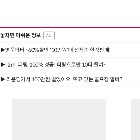
놓치면 아쉬운 정보
AD
▶명품퍼터 ~60%할인 '10만원'대 선착순 한정판매!
▶ '2m' 퍼팅, 100% 성공! 퍼팅으로만 10타 줄여~
▶ 라운딩가서 100만원 벌었어요. 뜨고 있는 골프장 알바?