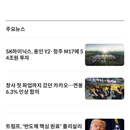
주요뉴스
SK하이닉스, 용인 Y2·청주 M17에 5
4조원 투자
창사 첫 파업까지 갔던 카카오…연봉
6.3% 인상 합의
트럼프, '반도체 핵심 원료' 폴리실리