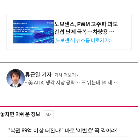
노보센스, PWM 고주파 과도
간섭 난제 극복…차량용 전
류 감지 증폭기
[노보센스] 뉴스룸 바로가기>
류근일 기자
기사 더보기
美 AIDC 냉각 시장 공략… 日 뛰는데 韓 제자리
놓치면 아쉬운 정보
AD