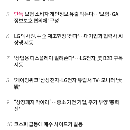
5
단독
보험 소비자 개인정보 유출 막는다…'보험·GA
정보보호 협의체' 구성
6
LG 엑사원, 中企 제조현장 '전파'…대기업과 협력사 AI
상생 시동
7
'상업용 디스플레이 빌려쓴다' …LG전자, 美 B2B 구독
시동
8
'게이밍위크' 삼성전자-LG전자 유럽서 TV·모니터 '大
戰'
9
“상장폐지 막아라”…중소 가전 기업, 주가 부양 '총력
전'
10
코스피 급등에 매수 사이드카 발동