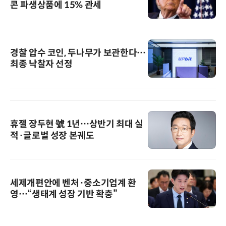
콘 파생상품에 15% 관세
경찰 압수 코인, 두나무가 보관한다…
최종 낙찰자 선정
휴젤 장두현 號 1년…상반기 최대 실
적·글로벌 성장 본궤도
세제개편안에 벤처·중소기업계 환
영…“생태계 성장 기반 확충”