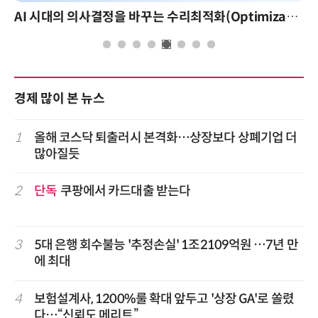
AI 시대의 의사결정을 바꾸는 수리최적화(Optimization): 실제 산업 적용 사례와 활용 전략
경제 많이 본 뉴스
1
올해 코스닥 퇴출러시 본격화…상장보다 상폐기업 더
많아질듯
2
단독
쿠팡에서 카드대출 받는다
3
5대 은행 회수불능 '추정손실' 1조2109억원 …7년 만
에 최대
4
보험설계사, 1200%룰 확대 앞두고 '상장 GA'로 쏠렸
다…“신뢰도 메리트”