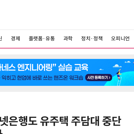
신
경제
플랫폼·유통
과학
정치·정책
오피니언
인터넷은행도 유주택 주담대 중단
6
LG 엑사원, 中企 제조현장 '전파'…
대기업과 협력사 AI 상생 시동