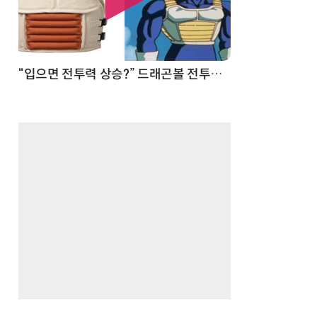
 순간
“입으면 전투력 상승?” 드래곤볼 전투복 닮은 중량조끼