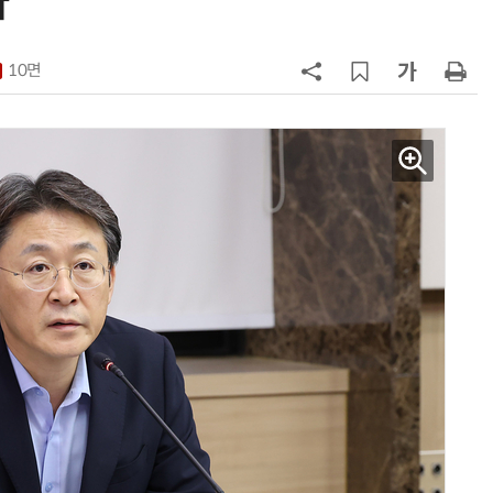
다
7
'상업용 디스플레이 빌려쓴다' …LG
전자, 美 B2B 구독 시동
10면
8
'게이밍위크' 삼성전자-LG전자 유
서 TV·모니터 '大戰'
9
“상장폐지 막아라”…중소 가전 기업
주가 부양 '총력전'
10
코스피 급등에 매수 사이드카 발동