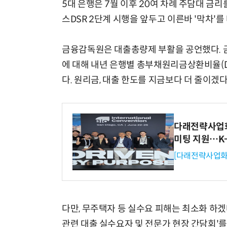
5대 은행은 7월 이후 20여 차례 주담대 금
스DSR 2단계 시행을 앞두고 이른바 '막차'를
금융감독원은 대출총량제 부활을 공언했다. 금
에 대해 내년 은행별 총부채원리금상환비율(DS
다. 원리금, 대출 한도를 지금보다 더 줄이겠
다래전략사업화센
미팅 지원…K
[다래전략사업화
다만, 무주택자 등 실수요 피해는 최소화 하겠
관련 대출 실수요자 및 전문가 현장 간담회'를