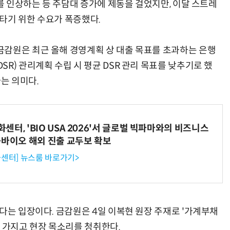
리를 인상하는 등 주담대 증가에 제동을 걸었지만, 이달 스트레
 타기 위한 수요가 폭증했다.
감원은 최근 올해 경영계획 상 대출 목표를 초과하는 은행
“계속 쫓아왔다”…도망치던 우크라 민간인 공격한 러 자폭 드론
진정한 우정?…친구 구하려다 둘 다 의자 틈에 목이 낀
R) 관리계획 수립 시 평균 DSR 관리 목표를 낮추기로 했
다는 의미다.
터, 'BIO USA 2026'서 글로벌 빅파마와의 비즈니스
-바이오 해외 진출 교두보 확보
센터] 뉴스룸 바로가기>
다는 입장이다. 금감원은 4일 이복현 원장 주재로 '가계부채
 가지고 현장 목소리를 청취한다.