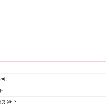
판매!
여~
프장 알바?