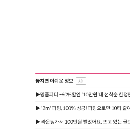
놓치면 아쉬운 정보
AD
▶명품퍼터 ~60%할인 '10만원'대 선착순 한정
▶ '2m' 퍼팅, 100% 성공! 퍼팅으로만 10타 줄
▶ 라운딩가서 100만원 벌었어요. 뜨고 있는 골