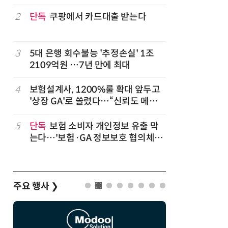
2
단독
쿠팡에서 카드대출 받는다
7
'상업용 
전자, 美 
럽
3
5대 은행 회수불능 '추정손실' 1조
8
'게이밍위
2109억원 …7년 만에 최대
서 TV·모
,
4
보험설계사, 1200%룰 확대 앞두고
9
“상장폐지
'상장 GA'로 쏠렸다…“신뢰도 메리
주가 부양
트”
5
단독
보험 소비자 개인정보 유출 막
10
코스피 급
는다…'보험·GA 정보보호 협의체'
구성
주요 행사
❯