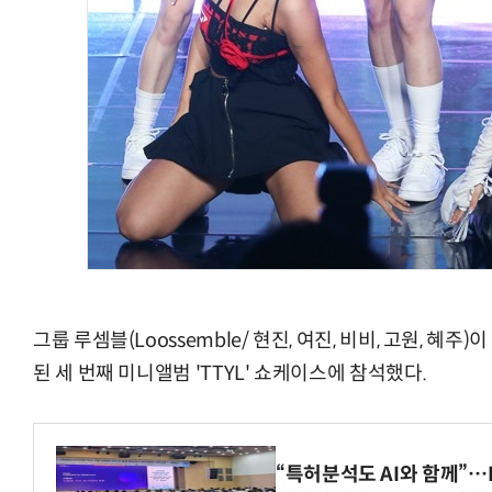
그룹 루셈블(Loossemble/ 현진, 여진, 비비, 고원, 혜
된 세 번째 미니앨범 'TTYL' 쇼케이스에 참석했다.
“특허분석도 AI와 함께”…I