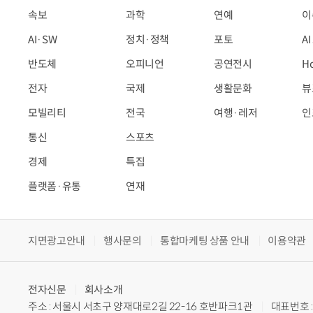
속보
과학
연예
이
AI·SW
정치·정책
포토
A
반도체
오피니언
공연전시
H
전자
국제
생활문화
뷰
모빌리티
전국
여행·레저
인
통신
스포츠
경제
특집
플랫폼·유통
연재
지면광고안내
행사문의
통합마케팅 상품 안내
이용약관
전자신문
회사소개
주소 : 서울시 서초구 양재대로2길 22-16 호반파크1관
대표번호 : 