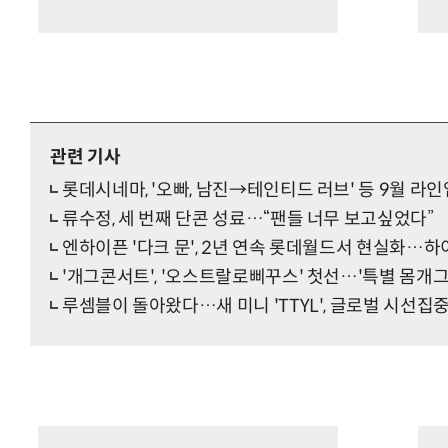
관련 기사
롯데시네마, '오빠, 남진→테인티드 러브' 등 9월 라인
류수정, 세 번째 단콘 성료…“팬들 너무 보고싶었다”
엔하이픈 '다크 문', 2년 연속 롯데월드서 현실화…
'개그콘서트', '오스트랄로삐꾸스' 첫선…'특별 몸개그
루셈블이 돌아왔다…새 미니 'TTYL', 글로벌 시선집