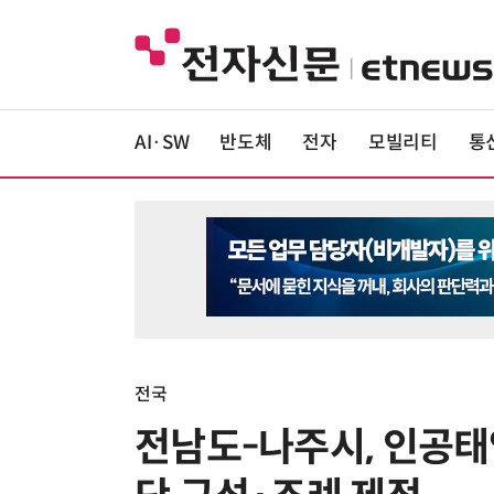
AI·SW
반도체
전자
모빌리티
통
전국
전남도-나주시, 인공