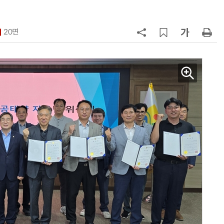
무협약
7
전남광주시, '반도체 클러스터 지정'
긴급 점검회의…전방위 총력전
20면
8
태풍 소멸 뒤 더 뜨거워진다…'재난
급 폭염' 장기화
9
KIST, 기존 반도체 공정으로 전기·
빛 신호 한 번에 읽는 '광반도체 BCI
칩' 구현
10
[르포]아이들이 직접 첨단 전자현미
경 다루며 과학원리 체득...과학체험
제공 '주니어닥터' 현장