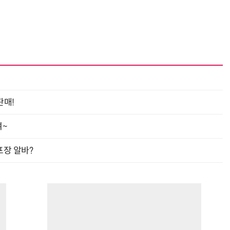
판매!
여~
프장 알바?