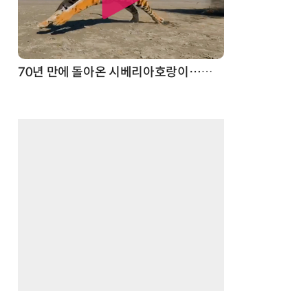
70년 만에 돌아온 시베리아호랑이…카자흐스탄 야생에 풀렸다