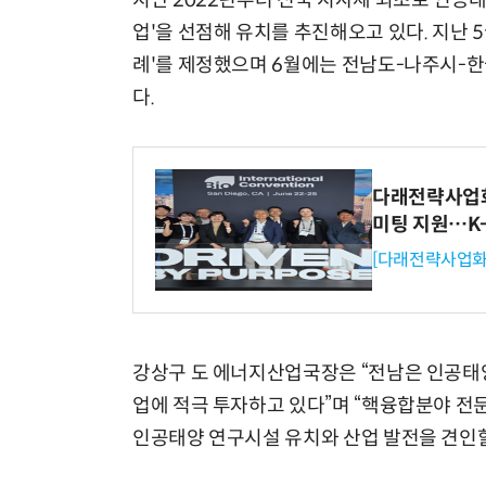
지난 2022년부터 전국 지자체 최초로 인공태
업'을 선점해 유치를 추진해오고 있다. 지난 
례'를 제정했으며 6월에는 전남도-나주시
다.
다래전략사업화센
미팅 지원…K
[다래전략사업화
강상구 도 에너지산업국장은 “전남은 인공태양
업에 적극 투자하고 있다”며 “핵융합분야 전
인공태양 연구시설 유치와 산업 발전을 견인할