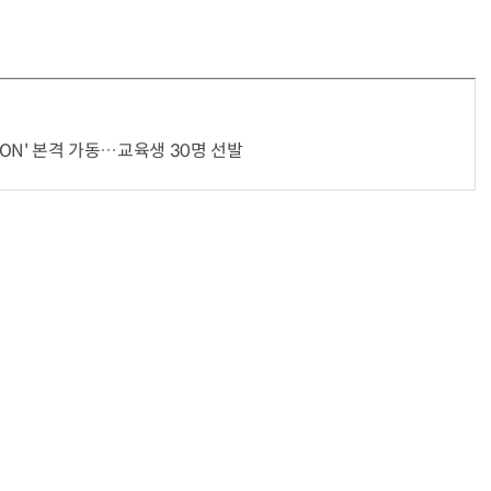
반려견 유골을 우주에 뿌렸다…GPS 추적기로 회수까지 성공
“입으면 전투력 상승?” 드래곤볼 전투복 닮은 중량조끼
CON' 본격 가동…교육생 30명 선발