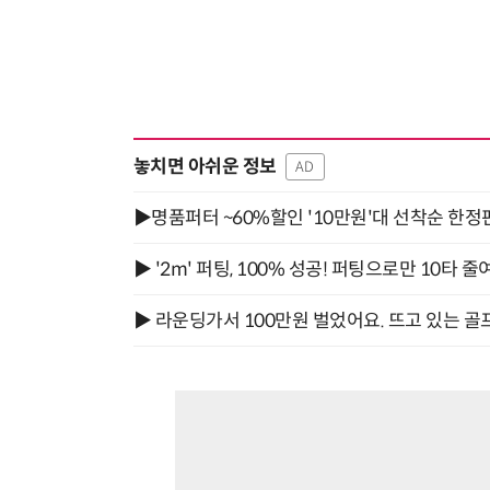
놓치면 아쉬운 정보
AD
▶명품퍼터 ~60%할인 '10만원'대 선착순 한정
▶ '2m' 퍼팅, 100% 성공! 퍼팅으로만 10타 줄
▶ 라운딩가서 100만원 벌었어요. 뜨고 있는 골