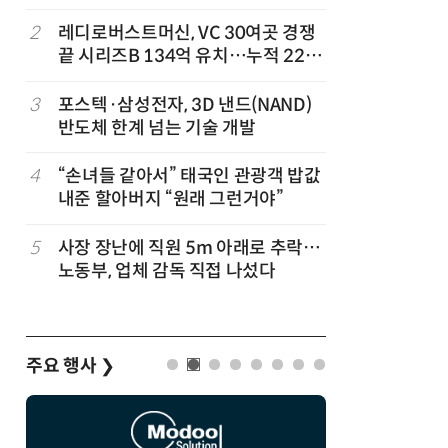
'2030년 6월 양산' 목표
무협약
2
레디로버스트머신, VC 30여곳 경쟁
7
전남광주시
끝 시리즈B 134억 유치…누적 229
긴급 점
억
3
포스텍·삼성전자, 3D 낸드(NAND)
8
태풍 소멸
반도체 한계 넘는 기술 개발
급 폭염'
4
“손녀들 같아서” 태국인 관광객 밥값
9
KIST,
내준 할아버지 “원래 그런거야”
빛 신호 한
칩' 구현
5
사장 장난에 직원 5m 아래로 추락…
10
[르포]아
노동부, 업체 감독 직접 나섰다
경 다루며
제공 '주
주요 행사
❯