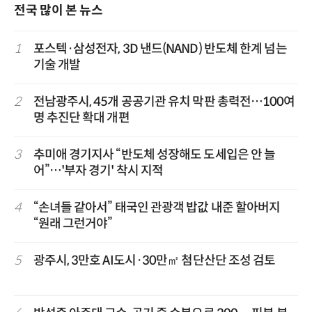
전국 많이 본 뉴스
1
포스텍·삼성전자, 3D 낸드(NAND) 반도체 한계 넘는
기술 개발
2
전남광주시, 45개 공공기관 유치 막판 총력전…100여
명 추진단 확대 개편
3
추미애 경기지사 “반도체 성장해도 도세입은 안 늘
어”…'부자 경기' 착시 지적
4
“손녀들 같아서” 태국인 관광객 밥값 내준 할아버지
“원래 그런거야”
5
광주시, 3만호 AI도시·30만㎡ 첨단산단 조성 검토