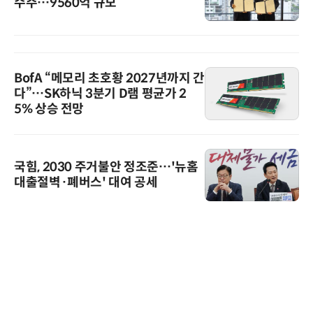
수주…9560억 규모
BofA “메모리 초호황 2027년까지 간
다”…SK하닉 3분기 D램 평균가 2
5% 상승 전망
국힘, 2030 주거불안 정조준…'뉴홈
대출절벽·폐버스' 대여 공세