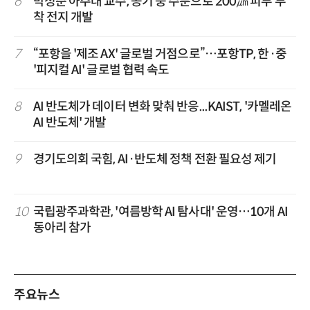
6
박성준 아주대 교수, 공기 중 수분으로 200㎛ 피부 부
착 전지 개발
7
“포항을 '제조 AX' 글로벌 거점으로”…포항TP, 한·중
'피지컬 AI' 글로벌 협력 속도
8
AI 반도체가 데이터 변화 맞춰 반응...KAIST, '카멜레온
AI 반도체' 개발
9
경기도의회 국힘, AI·반도체 정책 전환 필요성 제기
10
국립광주과학관, '여름방학 AI 탐사대' 운영…10개 AI
동아리 참가
주요뉴스