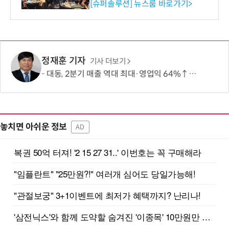
리 성료
[슈퍼솔루션] 뉴스룸 바로가기>
정재훈 기자
기사 더보기
대동, 2분기 매출 역대 최대·영업익 64%↑…상반기 매출도 신기록
놓치면 아쉬운 정보
AD