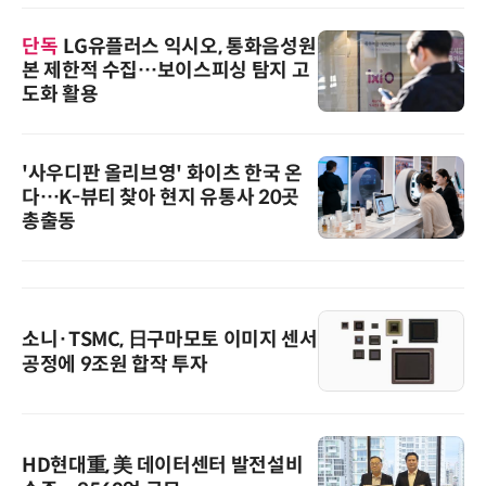
단독
LG유플러스 익시오, 통화음성원
본 제한적 수집…보이스피싱 탐지 고
도화 활용
'사우디판 올리브영' 화이츠 한국 온
다…K-뷰티 찾아 현지 유통사 20곳
총출동
소니·TSMC, 日구마모토 이미지 센서
공정에 9조원 합작 투자
HD현대重, 美 데이터센터 발전설비