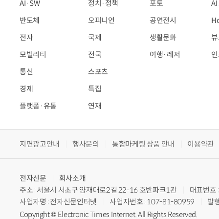
AI·SW
정치·정책
포토
A
반도체
오피니언
공연전시
H
전자
국제
생활문화
뷰
모빌리티
전국
여행·레저
인
통신
스포츠
경제
특집
플랫폼·유통
연재
지면광고안내
행사문의
통합마케팅 상품 안내
이용약관
전자신문
회사소개
주소 : 서울시 서초구 양재대로2길 22-16 호반파크1관
대표번호 : 
사업자명 : 전자신문인터넷
사업자번호 : 107-81-80959
발행
Copyright © Electronic Times Internet. All Rights Reserved.