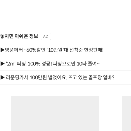
“계속 쫓아왔다”…도망치던 우크라 민간
놓치면 아쉬운 정보
AD
▶명품퍼터 ~60%할인 '10만원'대 선착순 한정판매!
▶ '2m' 퍼팅, 100% 성공! 퍼팅으로만 10타 줄여~
▶ 라운딩가서 100만원 벌었어요. 뜨고 있는 골프장 알바?