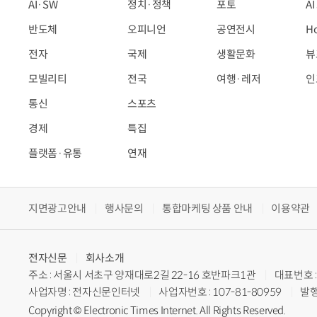
AI·SW
정치·정책
포토
A
반도체
오피니언
공연전시
H
전자
국제
생활문화
뷰
모빌리티
전국
여행·레저
인
통신
스포츠
경제
특집
플랫폼·유통
연재
지면광고안내
행사문의
통합마케팅 상품 안내
이용약관
전자신문
회사소개
주소 : 서울시 서초구 양재대로2길 22-16 호반파크1관
대표번호 : 
사업자명 : 전자신문인터넷
사업자번호 : 107-81-80959
발행
Copyright © Electronic Times Internet. All Rights Reserved.