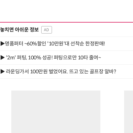
놓치면 아쉬운 정보
AD
“계속 쫓아왔다”…도망치던 우크라 민간
▶명품퍼터 ~60%할인 '10만원'대 선착순 한정판매!
▶ '2m' 퍼팅, 100% 성공! 퍼팅으로만 10타 줄여~
▶ 라운딩가서 100만원 벌었어요. 뜨고 있는 골프장 알바?