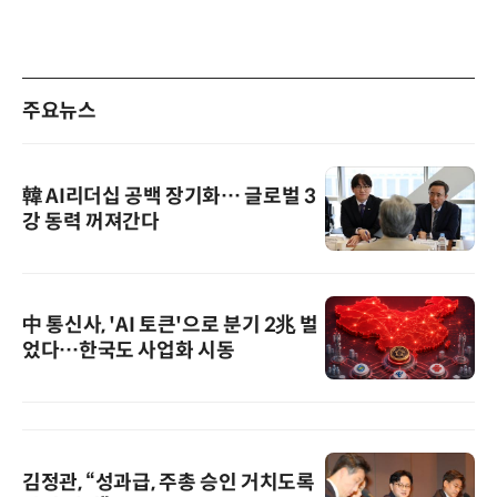
주요뉴스
韓 AI리더십 공백 장기화… 글로벌 3
강 동력 꺼져간다
中 통신사, 'AI 토큰'으로 분기 2兆 벌
었다…한국도 사업화 시동
김정관, “성과급, 주총 승인 거치도록