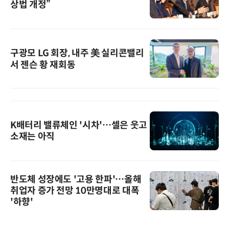
상법 개정”
구광모 LG 회장, 내주 美 실리콘밸리
서 젠슨 황 재회동
K배터리 밸류체인 '시차'…셀은 웃고
소재는 아직
반도체 성장에도 '고용 한파'…올해
취업자 증가 전망 10만명대로 대폭
'하향'