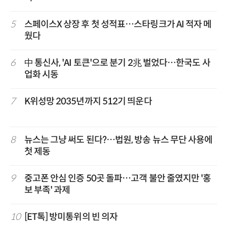
5
스페이스X 상장 후 첫 성적표…스타링크가 AI 적자 메
웠다
6
中 통신사, 'AI 토큰'으로 분기 2兆 벌었다…한국도 사
업화 시동
7
K위성망 2035년까지 512기 띄운다
8
뉴스는 그냥 써도 된다?…법원, 방송 뉴스 무단 사용에
첫 제동
9
중고폰 안심 인증 50곳 돌파…고객 불안 줄였지만 '홍
보 부족' 과제
10
[ET톡] 방미통위의 빈 의자