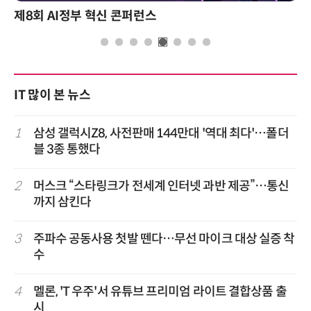
제8회 AI정부 혁신 콘퍼런스
IT 많이 본 뉴스
1
삼성 갤럭시Z8, 사전판매 144만대 '역대 최다'…폴더
블 3종 통했다
2
머스크 “스타링크가 전세계 인터넷 과반 제공”…통신
까지 삼킨다
3
주파수 공동사용 첫발 뗀다…무선 마이크 대상 실증 착
수
4
멜론, 'T 우주'서 유튜브 프리미엄 라이트 결합상품 출
시