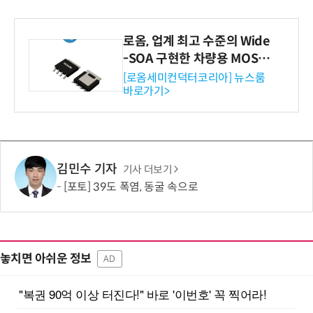
로옴, 업계 최고 수준의 Wide
-SOA 구현한 차량용 MOSF
ET 개발
[로옴세미컨덕터코리아] 뉴스룸
바로가기>
김민수 기자
기사 더보기
[포토] 39도 폭염, 동굴 속으로
놓치면 아쉬운 정보
AD