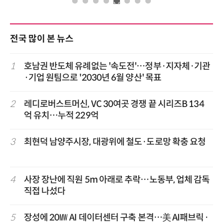
전국 많이 본 뉴스
1
호남권 반도체 유례없는 '속도전'…정부·지자체·기관
·기업 원팀으로 '2030년 6월 양산' 목표
2
레디로버스트머신, VC 30여곳 경쟁 끝 시리즈B 134
억 유치…누적 229억
3
최현덕 남양주시장, 대광위에 철도·도로망 확충 요청
4
사장 장난에 직원 5m 아래로 추락…노동부, 업체 감독
직접 나섰다
5
장성에 20㎿ AI 데이터센터 구축 본격…美 AI패브릭·