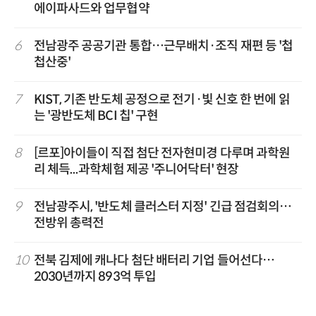
에이파사드와 업무협약
6
전남광주 공공기관 통합…근무배치·조직 재편 등 '첩
첩산중'
7
KIST, 기존 반도체 공정으로 전기·빛 신호 한 번에 읽
는 '광반도체 BCI 칩' 구현
8
[르포]아이들이 직접 첨단 전자현미경 다루며 과학원
리 체득...과학체험 제공 '주니어닥터' 현장
9
전남광주시, '반도체 클러스터 지정' 긴급 점검회의…
전방위 총력전
10
전북 김제에 캐나다 첨단 배터리 기업 들어선다…
2030년까지 893억 투입