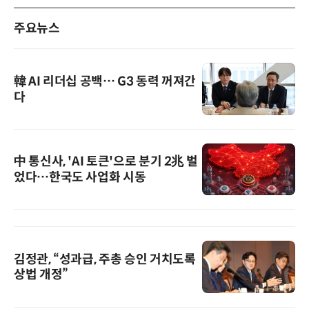
주요뉴스
韓 AI 리더십 공백… G3 동력 꺼져간
다
中 통신사, 'AI 토큰'으로 분기 2兆 벌
었다…한국도 사업화 시동
김정관, “성과급, 주총 승인 거치도록
상법 개정”