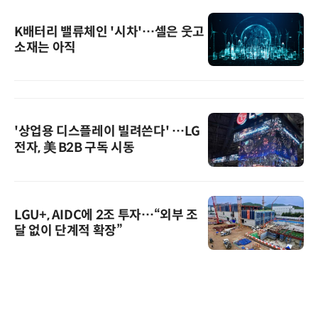
K배터리 밸류체인 '시차'…셀은 웃고
소재는 아직
'상업용 디스플레이 빌려쓴다' …LG
전자, 美 B2B 구독 시동
LGU+, AIDC에 2조 투자…“외부 조
달 없이 단계적 확장”