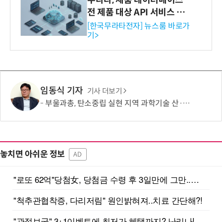
무라타, 제품 데이터베이스
전 제품 대상 API 서비스 제
공…73개 제품 카테고리로
[한국무라타전자] 뉴스룸 바로가
기>
확대
임동식 기자
기사 더보기
부울과총, 탄소중립 실현 지역 과학기술 산·학·연·관 협력 모색
놓치면 아쉬운 정보
AD