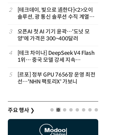
2
[테크데이, 빛으로 通한다]<2>오이
7
국산 CS
솔루션, 광 통신 솔루션 수직 계열
다…5개사
화…'실리콘 포토닉스·CPO 집중 공
략'
3
오픈AI 첫 AI 기기 윤곽…'도넛 모
8
코히어, 
양'에 가격은 300~400달러
원…“韓이
4
[테크 차이나] DeepSeek V4 Flash
9
앤트로픽·
1위… 중국 모델 강세 지속
가 통제 
(OpenRouter 주간 AI 모델 사용량
순위)
5
[르포] 정부 GPU 7656장 운영 최전
10
애플, 오
선…'NHN 팩토리X' 가보니
분…오픈A
주요 행사
❯