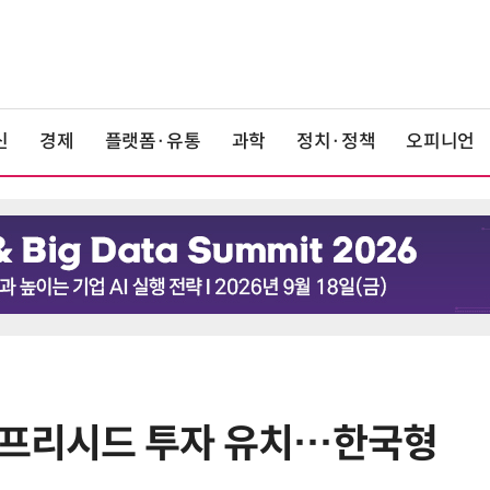
신
경제
플랫폼·유통
과학
정치·정책
오피니언
 프리시드 투자 유치…한국형
6
구광모 LG 회장, 내주 美 실리콘밸리
서 젠슨 황 재회동