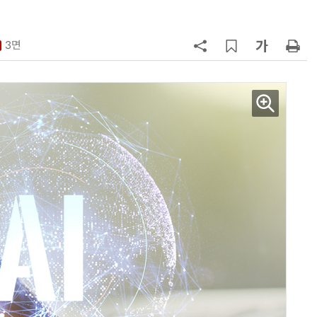
7
국산 CSP사 '마켓플레이스' 커졌
다…5개사 등록 솔루션 1439개
3면
8
코히어, 통제 가능한 소버린 AI 지
원…“韓이 아태 승부처”
9
앤트로픽·오픈AI 이어 메타도…AI
가 통제 벗어나 외부 해킹
10
애플, 오픈AI에 기밀 사용금지 가처
분…오픈AI “근거 없는 감정 싸움”