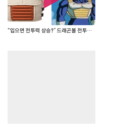
 순간
“입으면 전투력 상승?” 드래곤볼 전투복 닮은 중량조끼