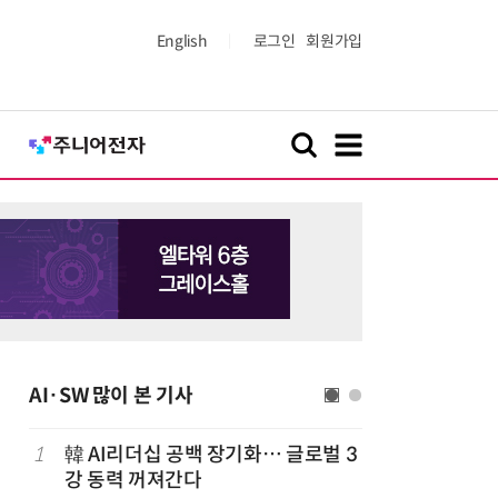
English
로그인
회원가입
AI·SW 많이 본 기사
1
韓 AI리더십 공백 장기화… 글로벌 3
6
구광모 L
강 동력 꺼져간다
서 젠슨 