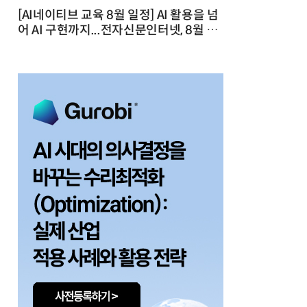
[AI네이티브 교육 8월 일정] AI 활용을 넘
어 AI 구현까지...전자신문인터넷, 8월 실
전 교육·워크숍 개최 발행일 : 2026-07-
23 10:46