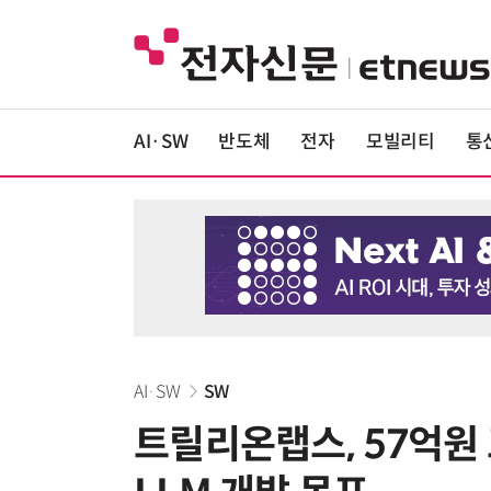
AI·SW
반도체
전자
모빌리티
통
AI·SW
SW
트릴리온랩스, 57억원