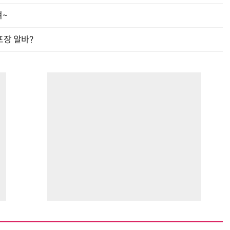
여~
프장 알바?