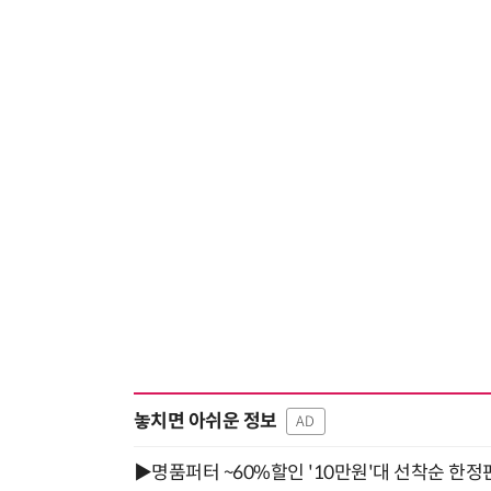
놓치면 아쉬운 정보
AD
▶명품퍼터 ~60%할인 '10만원'대 선착순 한정