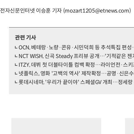
전자신문인터넷 이승훈 기자 (mozart1205@etnews.com)
관련 기사
OCN, 베테랑·노량·콘유·시민덕희 등 추석특집 편성
NCT WISH, 신곡 Steady 프리뷰 공개…'기적같은 
ITZY, 데뷔 첫 더블타이틀 컴백 확정…라이언전·스키
넷플릭스, 영화 '고백의 역사' 제작확정…공명·신은수
롯데시네마, '우리가 끝이야' 스페셜GV 개최…정세랑