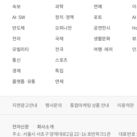
속보
과학
연예
이
AI·SW
정치·정책
포토
A
반도체
오피니언
공연전시
H
전자
국제
생활문화
뷰
모빌리티
전국
여행·레저
인
통신
스포츠
경제
특집
플랫폼·유통
연재
지면광고안내
행사문의
통합마케팅 상품 안내
이용약관
전자신문
회사소개
주소 : 서울시 서초구 양재대로2길 22-16 호반파크1관
대표번호 : 