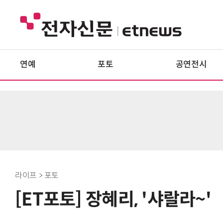
연예
포토
공연전시
라이프 > 포토
[ET포토] 장혜리, '샤랄라~'