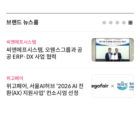
브랜드 뉴스룸
씨앤에프시스템
씨앤에프시스템, 오웬스그룹과 공
공 ERP·DX 사업 협력
위고페어
위고페어, 서울AI허브 '2026 AI 전
환(AX) 지원사업' 컨소시엄 선정