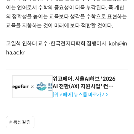
이는 언어로서 수학의 중요성이 더욱 부각된다. 즉 계산
의 정확성을 높이는 교육보다 생각을 수학으로 표현하는
교육을 지향하는 것이 미래에 보다 적합할 것이다.
고일석 인하대 교수·한국전자파학회 집행이사 ikoh@in
ha.ac.kr
위고페어, 서울AI허브 '2026
AI 전환(AX) 지원사업' 컨소
시엄 선정
[위고페어] 뉴스룸 바로가기>
통신칼럼