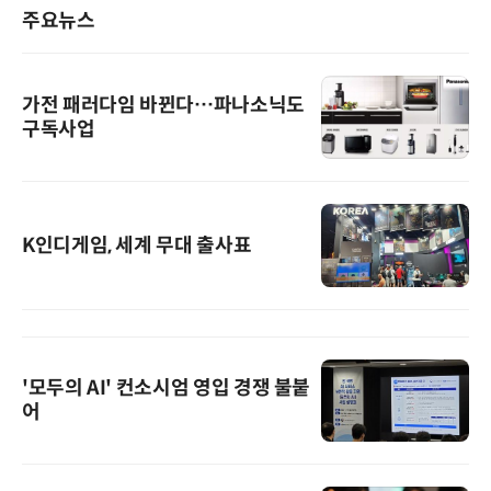
주요뉴스
가전 패러다임 바뀐다…파나소닉도
구독사업
K인디게임, 세계 무대 출사표
'모두의 AI' 컨소시엄 영입 경쟁 불붙
어