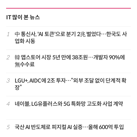
IT 많이 본 뉴스
1
中 통신사, 'AI 토큰'으로 분기 2兆 벌었다…한국도 사
업화 시동
2
韓 앱스토어 시장 5년 만에 38조원…개발자 90%에
無수수료
3
LGU+, AIDC에 2조 투자…“외부 조달 없이 단계적 확
장”
4
네이블, LG유플러스와 5G 특화망 고도화 사업 계약
5
국산 AI 반도체로 피지컬 AI 실증…올해 600억 투입