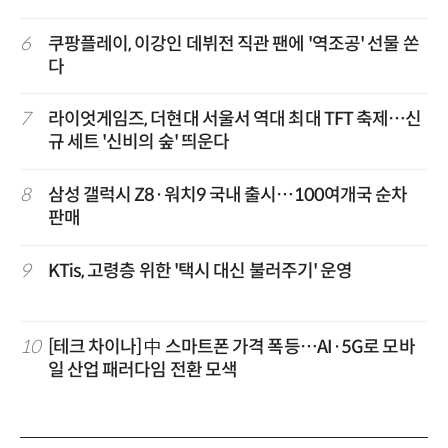
6
쿠팡플레이, 이강인 데뷔전 직관 팬에 '역조공' 선물 쏜
다
7
라이엇게임즈, 더현대 서울서 역대 최대 TFT 축제…신
규 세트 '신비의 숲' 띄운다
8
삼성 갤럭시 Z8·워치9 국내 출시…100여개국 순차
판매
9
KTis, 고령층 위한 '택시 대신 불러주기' 운영
10
[테크 차이나] 中 스마트폰 가격 폭등…AI·5G로 모바
일 산업 패러다임 전환 모색