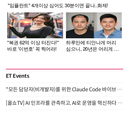
ET Events
"모든 담당자(비개발자)를 위한 Claude Code 바이브 코딩 2-day 부트캠프" 9월 16~17일 개최
[올쇼TV] AI 인프라를 관측하고, AI로 운영을 혁신하다 (8월 11일 생방송)