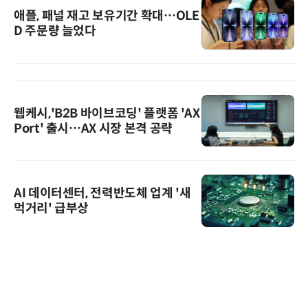
애플, 패널 재고 보유기간 확대…OLE
D 주문량 늘었다
웹케시,'B2B 바이브코딩' 플랫폼 'AX
Port' 출시…AX 시장 본격 공략
AI 데이터센터, 전력반도체 업계 '새
먹거리' 급부상