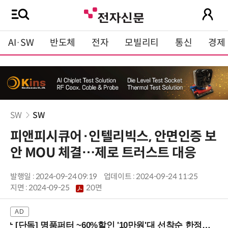
AI·SW
반도체
전자
모빌리티
통신
경제
SW
SW
피앤피시큐어·인텔리빅스, 안면인증 보
안 MOU 체결…제로 트러스트 대응
발행일 : 2024-09-24 09:19
업데이트 : 2024-09-24 11:25
지면 :
2024-09-25
20면
[단독] 명품퍼터 ~60%할인 '10만원'대 선착순 한정판매!