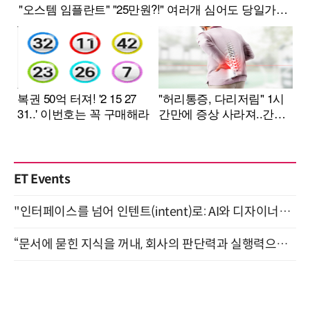
ET Events
"인터페이스를 넘어 인텐트(intent)로: AI와 디자이너가 함께 만드는 공존의 UX" 강남역 (9/2)
“문서에 묻힌 지식을 꺼내, 회사의 판단력과 실행력으로 바꾸다” (8/20)