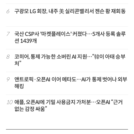
6
구광모 LG 회장, 내주 美 실리콘밸리서 젠슨 황 재회동
7
국산 CSP사 '마켓플레이스' 커졌다…5개사 등록 솔루
션 1439개
8
코히어, 통제 가능한 소버린 AI 지원…“韓이 아태 승부
처”
9
앤트로픽·오픈AI 이어 메타도…AI가 통제 벗어나 외부
해킹
10
애플, 오픈AI에 기밀 사용금지 가처분…오픈AI “근거
없는 감정 싸움”