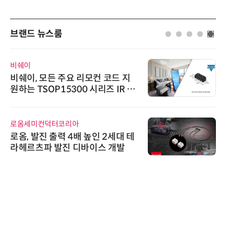
브랜드 뉴스룸
비쉐이
비쉐이, 모든 주요 리모컨 코드 지
원하는 TSOP15300 시리즈 IR 수
신기 출시
로옴세미컨덕터코리아
로옴, 발진 출력 4배 높인 2세대 테
라헤르츠파 발진 디바이스 개발