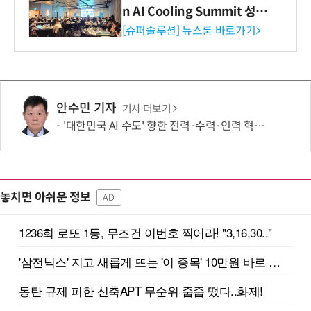
n AI Cooling Summit 성황
리 성료
[슈퍼솔루션] 뉴스룸 바로가기>
안수민 기자
기사 더보기
'대한민국 AI 수도' 향한 전력·수력·인력 혁신 시동…'충남 3력 혁신 TF 회의 첫 개최
놓치면 아쉬운 정보
AD