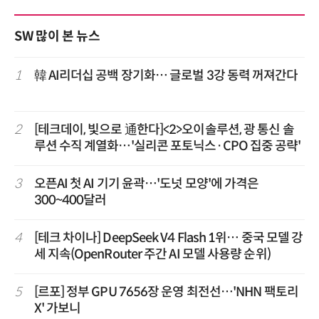
SW 많이 본 뉴스
1
韓 AI리더십 공백 장기화… 글로벌 3강 동력 꺼져간다
2
[테크데이, 빛으로 通한다]<2>오이솔루션, 광 통신 솔
루션 수직 계열화…'실리콘 포토닉스·CPO 집중 공략'
3
오픈AI 첫 AI 기기 윤곽…'도넛 모양'에 가격은
300~400달러
4
[테크 차이나] DeepSeek V4 Flash 1위… 중국 모델 강
세 지속(OpenRouter 주간 AI 모델 사용량 순위)
5
[르포] 정부 GPU 7656장 운영 최전선…'NHN 팩토리
X' 가보니