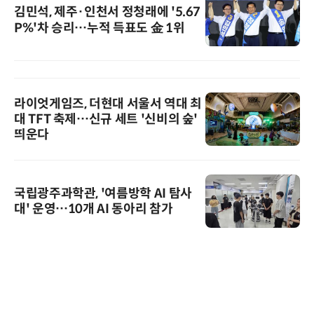
김민석, 제주·인천서 정청래에 '5.67
P%'차 승리…누적 득표도 金 1위
라이엇게임즈, 더현대 서울서 역대 최
대 TFT 축제…신규 세트 '신비의 숲'
띄운다
국립광주과학관, '여름방학 AI 탐사
대' 운영…10개 AI 동아리 참가