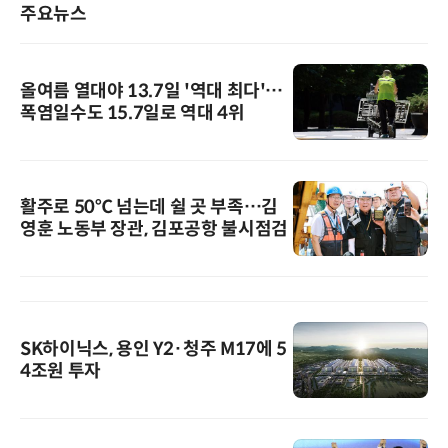
주요뉴스
올여름 열대야 13.7일 '역대 최다'…
폭염일수도 15.7일로 역대 4위
활주로 50℃ 넘는데 쉴 곳 부족…김
영훈 노동부 장관, 김포공항 불시점검
SK하이닉스, 용인 Y2·청주 M17에 5
4조원 투자