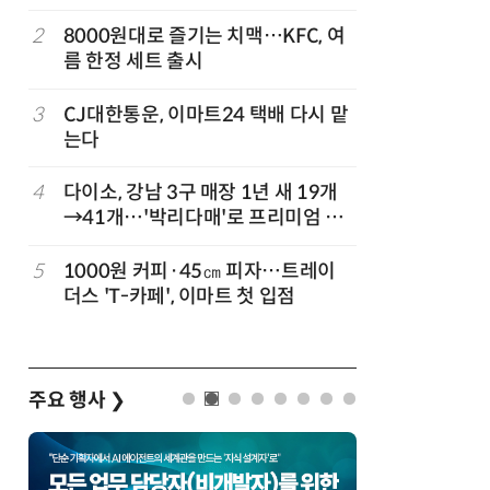
빚나
나
2
8000원대로 즐기는 치맥…KFC, 여
7
“찰떡같이
름 한정 세트 출시
나-o' 
3
CJ대한통운, 이마트24 택배 다시 맡
8
쿠팡Inc,
는다
박…2년
4
다이소, 강남 3구 매장 1년 새 19개
9
세븐일레븐
→41개…'박리다매'로 프리미엄 상
매 300
권 정조준
정
5
1000원 커피·45㎝ 피자…트레이
10
우유 감산
더스 'T-카페', 이마트 첫 입점
기준 놓고
주요 행사
❯