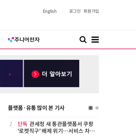
English
로그인
회원가입
플랫폼·유통 많이 본 기사
1
단독
관세청 새 통관플랫폼서 쿠팡
6
상생협력법
'로켓직구' 배제 위기…서비스 차질
쇄' 채우