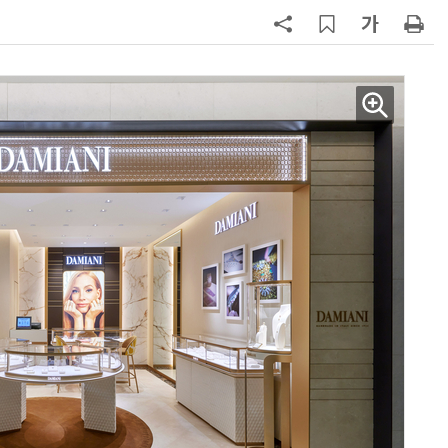
7
“찰떡같이 알아듣네”…카카오, '카
나-o' 음성 생성 기술 고도화
8
쿠팡Inc, 상반기 영업적자 1.2조 육
박…2년치 이익 넘어서
9
세븐일레븐, 해외 지역 명물 라면 판
매 300만개 돌파
10
우유 감산 협상 8월 말로 연장…산
기준 놓고 '평행선'