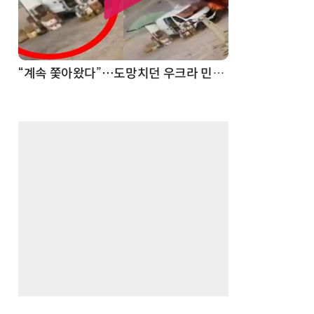
“계속 쫓아왔다”…도망치던 우크라 민간인 공격한 러 자폭 드론