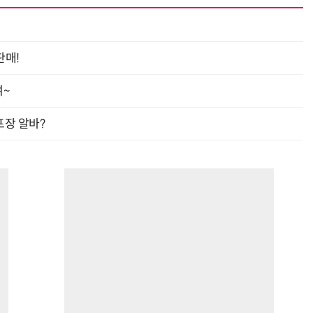
판매!
거미줄 쏘고 자동 회수까지…현실판 스파이더맨 웹 슈터
70년 만에 돌아온 시베리아호랑이…카자흐스탄 야생에 풀렸다
여~
프장 알바?