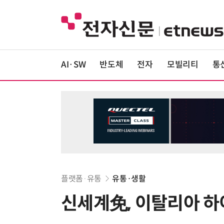
AI·SW
반도체
전자
모빌리티
통
플랫폼·유통
유통·생활
신세계免, 이탈리아 하