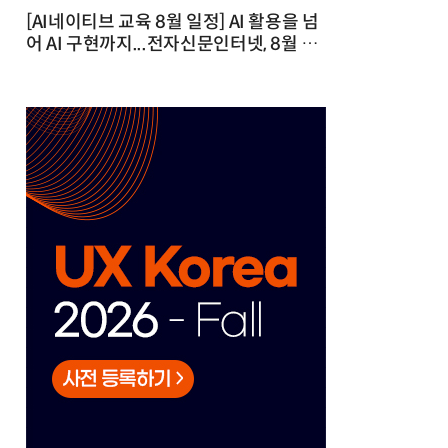
[AI네이티브 교육 8월 일정] AI 활용을 넘
어 AI 구현까지...전자신문인터넷, 8월 실
전 교육·워크숍 개최 발행일 : 2026-07-
23 10:46