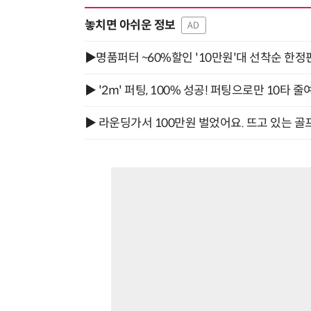
놓치면 아쉬운 정보
AD
▶명품퍼터 ~60%할인 '10만원'대 선착순 한정
▶ '2m' 퍼팅, 100% 성공! 퍼팅으로만 10타 줄
▶ 라운딩가서 100만원 벌었어요. 뜨고 있는 골