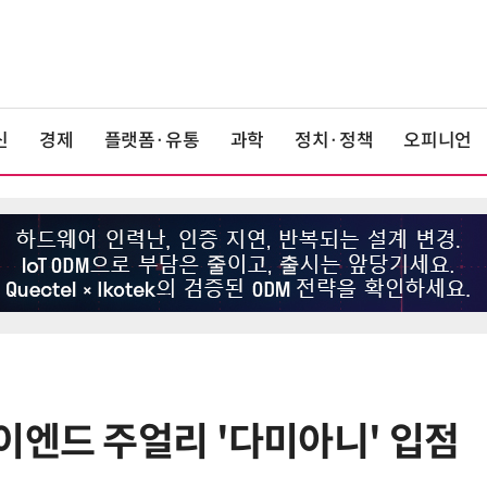
신
경제
플랫폼·유통
과학
정치·정책
오피니언
이엔드 주얼리 '다미아니' 입점
6
상생협력법 개정안 '플랫폼 이중족
쇄' 채우나