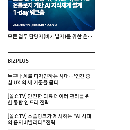
모든 업무 담당자(비개발자)를 위한 온톨로지 기반 AI 지식체계 설계 1-day 워크숍
BIZPLUS
누구나 AI로 디자인하는 시대…'인간 중
심 UX'의 새 기준을 묻다
[올쇼TV] 안전한 의료 데이터 관리를 위
한 통합 인프라 전략
[올쇼TV] 스플렁크가 제시하는 "AI 시대
의 옵저버빌리티" 전략