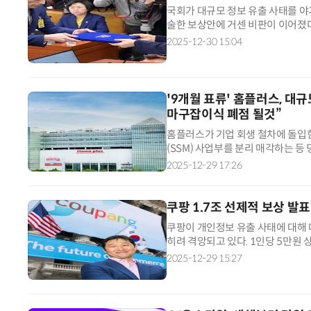
국회가 대규모 정보 유출 사태를 야기
술한 보상안에 거센 비판이 이어졌
유출 규모가 3000건이 아닌 '330
2025-12-30 15:04
'9개월 표류' 홈플러스, 대
마구잡이식 폐점 될것”
홈플러스가 기업 회생 절차에 돌입한
(SSM) 사업부를 분리 매각하는 등
자다. 계획안 통과 여부와 상관 없
2025-12-29 17:26
쿠팡 1.7조 선제적 보상 발
쿠팡이 개인정보 유출 사태에 대해
히려 격앙되고 있다. 1인당 5만원
적은 명품·여행 서비스에 배정하면서
2025-12-29 15:27