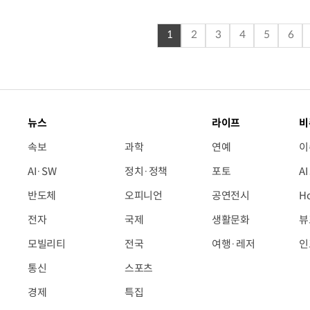
1
2
3
4
5
6
뉴스
라이프
비
속보
과학
연예
이
AI·SW
정치·정책
포토
A
반도체
오피니언
공연전시
H
전자
국제
생활문화
뷰
모빌리티
전국
여행·레저
인
통신
스포츠
경제
특집