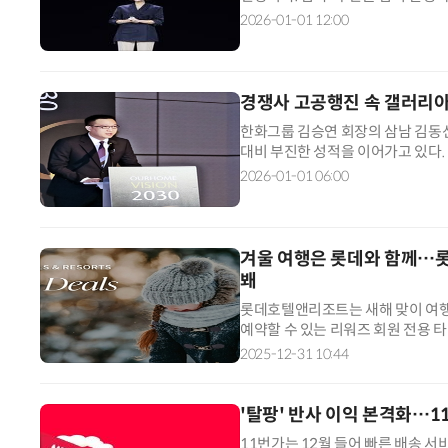
특히 인간을 대신해 사고(思考)하는 
2026-01-01 12:00
경쟁사 고공행진 속 갤러리아
한화그룹 김승연 회장의 삼남 김동
대비 부진한 성적을 이어가고 있다. 
이 본업 경쟁력 약화와 수익성 악화
2026-01-01 06:00
겨울 여행은 롯데와 함께…롯
봬
롯데호텔앤리조트는 새해 맞이 여행
예약할 수 있는 리워즈 회원 전용 타임세
일 밝혔다. 이번 프로모션은 롯데호
2025-12-31 10:44
'탈팡' 반사 이익 본격화…11
11번가는 12월 들어 빠른 배송 서