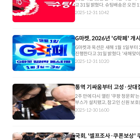
고 31일 밝혔다. 슈팅배송은 오전 1
시 전국 익일배송을 제공하는 빠른 
2025-12-31 10:42
G마켓, 2026년 'G락페' 개
G마켓과 옥션은 새해 1월 1일부터 
진행한다고 31일 밝혔다. '새해맞
에 걸친 상품을 파격적인 혜택으로 
2025-12-31 10:20
통역 기싸움부터 고성·삿대
2주 만에 다시 열린 '쿠팡 청문회
부스가 설치됐고, 참고인 신원 보호
시대표 간의 신경전도 재연됐다. 
2025-12-30 16:00
국회, '셀프조사·쿠폰보상' 