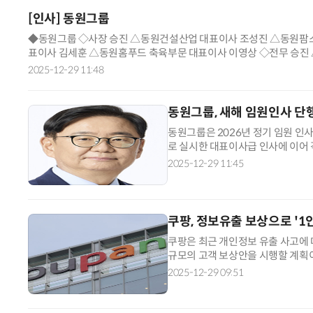
[인사] 동원그룹
◆동원그룹 ◇사장 승진 △동원건설산업 대표이사 조성진 △동원팜스
표이사 김세훈 △동원홈푸드 축육부문 대표이사 이영상 ◇전무 승진
원실장 이준석 ◇상무 승진 △동원시
2025-12-29 11:48
동원그룹, 새해 임원인사 단
동원그룹은 2026년 정기 임원 인
로 실시한 대표이사급 인사에 이어 
무리한 것이다. 발령일자는 새해 1
2025-12-29 11:45
쿠팡, 정보유출 보상으로 '1
쿠팡은 최근 개인정보 유출 사고에 
규모의 고객 보상안을 시행할 계획이
“쿠팡의 모든 임직원은 최근의 개인
2025-12-29 09:51