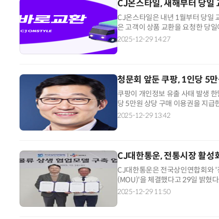
CJ온스타일, 새해부터 당일
CJ온스타일은 내년 1월부터 당일 
은 고객이 상품 교환을 요청한 당일
다. CJ온스타일은 유통업계가 반품
2025-12-29 14:27
청문회 앞둔 쿠팡, 1인당 
쿠팡이 개인정보 유출 사태 발생 한달
당 5만원 상당 구매 이용권을 지급한
은 김범석 쿠팡Inc 의장 사과문에
2025-12-29 13:42
CJ대한통운, 전통시장 활
CJ대한통운은 전국상인연합회와 '
(MOU)'을 체결했다고 29일 밝혔
를 통해 소비자들이 구매한 상품을
2025-12-29 11:50
록