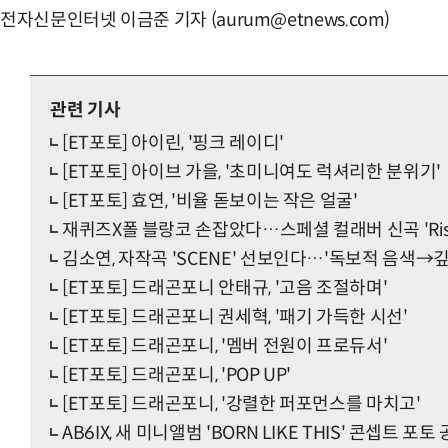
전자신문인터넷 이금준 기자 (aurum@etnews.com)
관련 기사
[ET포토] 아이린, '핑크 레이디'
[ET포토] 아이브 가을, '초미니여도 럭셔리한 분위기'
[ET포토] 효연, '비율 돋보이는 작은 얼굴'
재퀴즈X폴 블랑코 손잡았다…스페셜 컬래버 신곡 'Ris
김소연, 자작곡 'SCENE' 선보인다…'독보적 음색→
[ET포토] 드래곤포니 안태규, '고음 조절하며'
[ET포토] 드래곤포니 권세혁, '패기 가득한 시선'
[ET포토] 드래곤포니, '멤버 전원이 프로듀서'
[ET포토] 드래곤포니, 'POP UP'
[ET포토] 드래곤포니, '강렬한 퍼포먼스를 마치고'
AB6IX, 새 미니앨범 'BORN LIKE THIS' 콘셉트 