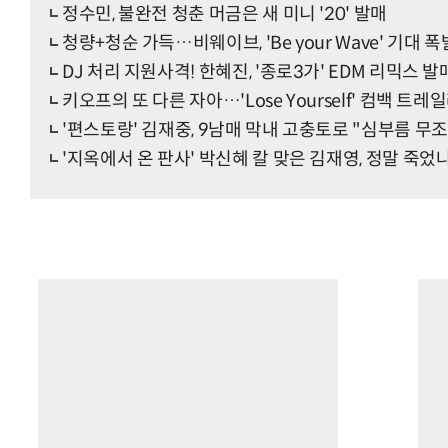
정수민, 불완전 청춘 머금은 새 미니 '20' 발매
청량+청순 가득…비웨이브, 'Be your Wave' 기대 폭
DJ 처리 지원사격! 한혜진, '종로3가' EDM 리믹스 발
키오프의 또 다른 자아…'Lose Yourself' 컴백 트레
'편스토랑' 김재중, 9남매 막내 고충토로 "심부름 무
'지옥에서 온 판사' 박신혜 칼 맞은 김재영, 정말 죽었나