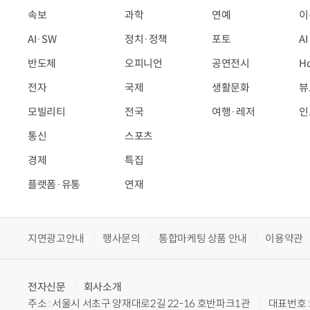
속보
과학
연예
이
AI·SW
정치·정책
포토
A
반도체
오피니언
공연전시
H
전자
국제
생활문화
뷰
모빌리티
전국
여행·레저
인
통신
스포츠
경제
특집
플랫폼·유통
연재
지면광고안내
행사문의
통합마케팅 상품 안내
이용약관
전자신문
회사소개
주소 : 서울시 서초구 양재대로2길 22-16 호반파크1관
대표번호 : 