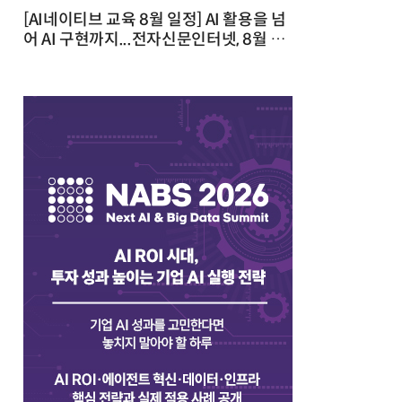
[AI네이티브 교육 8월 일정] AI 활용을 넘
어 AI 구현까지...전자신문인터넷, 8월 실
전 교육·워크숍 개최 발행일 : 2026-07-
23 10:46