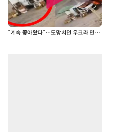
“계속 쫓아왔다”…도망치던 우크라 민간인 공격한 러 자폭 드론