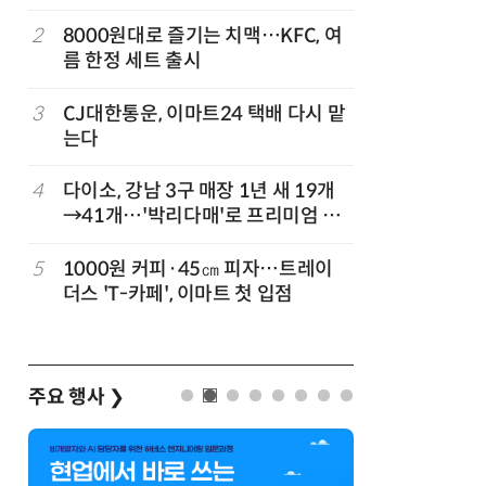
빚나
나
2
8000원대로 즐기는 치맥…KFC, 여
7
“찰떡같이
름 한정 세트 출시
나-o' 
3
CJ대한통운, 이마트24 택배 다시 맡
8
쿠팡Inc,
는다
박…2년
4
다이소, 강남 3구 매장 1년 새 19개
9
세븐일레븐
→41개…'박리다매'로 프리미엄 상
매 300
권 정조준
”
5
1000원 커피·45㎝ 피자…트레이
10
“쿠팡 7월
더스 'T-카페', 이마트 첫 입점
주요 행사
❯