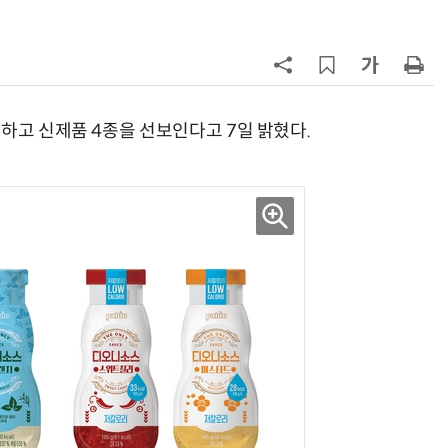
7
“찰떡같이 알아듣네”…카카오, '카
나-o' 음성 생성 기술 고도화
8
쿠팡Inc, 상반기 영업적자 1.2조 육
박…2년치 이익 넘어서
하고 신제품 4종을 선보인다고 7일 밝혔다.
9
세븐일레븐, 해외 지역 명물 라면 판
매 300만개 돌파
10
“쿠팡 7월 추정 결제액 10.9% 감소