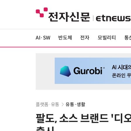
AI·SW
반도체
전자
모빌리티
통
플랫폼·유통
유통·생활
팔도, 소스 브랜드 '디