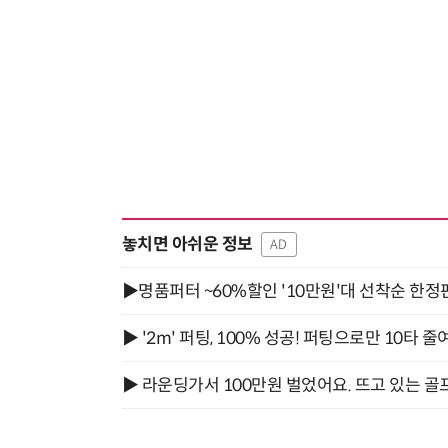
놓치면 아쉬운 정보
AD
▶명품퍼터 ~60%할인 '10만원'대 선착순 한정
▶ '2m' 퍼팅, 100% 성공! 퍼팅으로만 10타 줄
▶ 라운딩가서 100만원 벌었어요. 뜨고 있는 골