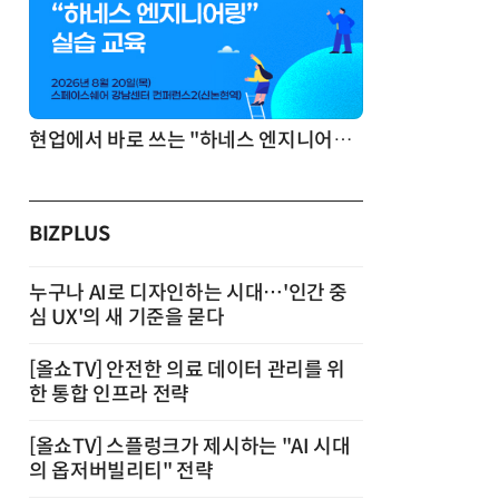
기반 정리·리서치·보고 자동화
현업에서 바로 쓰는 "하네스 엔지니어링" 실습 교육
BIZPLUS
누구나 AI로 디자인하는 시대…'인간 중
심 UX'의 새 기준을 묻다
[올쇼TV] 안전한 의료 데이터 관리를 위
한 통합 인프라 전략
[올쇼TV] 스플렁크가 제시하는 "AI 시대
의 옵저버빌리티" 전략