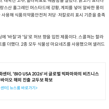
. 태국산 고추, 할라피뇨로 매콤함을 살렸다. 닭고기 요리나
프랑스산 홀그레인 머스타드에 강황, 계피를 넣어 알싸한 풍미
당을 사용해 식품의약품안전처 저당·저칼로리 표시 기준을 충족
 '바질'과 '딜'로 허브 향을 입힌 제품이다. 스콜쳐는 할라
를 더했다. 2종 모두 식물성 마요네즈를 사용했으며 샐러드
터, 'BIO USA 2026'서 글로벌 빅파마와의 비즈니스
-바이오 해외 진출 교두보 확보
센터] 뉴스룸 바로가기>