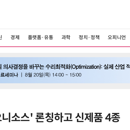
신
경제
플랫폼·유통
과학
정치·정책
오피니언
오니소스' 론칭하고 신제품 4종
6
상생협력법 개정안 '플랫폼 이중족
쇄' 채우나