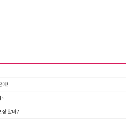
거미줄 쏘고 자동 회수까지…현실판 스파이더맨 웹 슈터
70년 만에 돌아온 시베리아호랑이…카자흐스탄 야생에 풀렸다
판매!
여~
프장 알바?