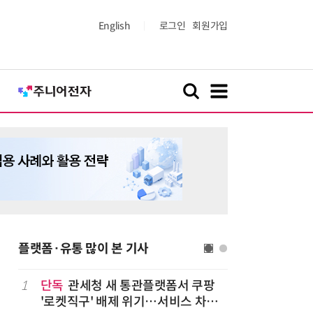
English
로그인
회원가입
플랫폼·유통 많이 본 기사
1
단독
관세청 새 통관플랫폼서 쿠팡
6
상생협력법
'로켓직구' 배제 위기…서비스 차질
쇄' 채우