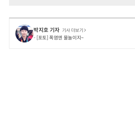
박지호 기자
기사 더보기
[포토] 폭염엔 물놀이지~