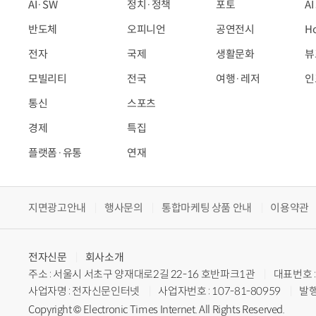
AI·SW
정치·정책
포토
A
반도체
오피니언
공연전시
H
전자
국제
생활문화
뷰
모빌리티
전국
여행·레저
인
통신
스포츠
경제
특집
플랫폼·유통
연재
지면광고안내
행사문의
통합마케팅 상품 안내
이용약관
전자신문
회사소개
주소 : 서울시 서초구 양재대로2길 22-16 호반파크1관
대표번호 : 
사업자명 : 전자신문인터넷
사업자번호 : 107-81-80959
발행
Copyright © Electronic Times Internet. All Rights Reserved.