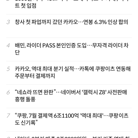
트 첫 입점
3
창사 첫 파업까지 갔던 카카오…연봉 6.3% 인상 합의
4
배민, 라이더 PASS 본인인증 도입…무자격 라이더 차
단
5
카카오, 역대 최대 분기 실적…카톡에 쿠팡이츠 연동해
주문부터 결제까지
6
“네쇼라 뜨면 완판”…네이버서 '갤럭시 Z8' 사전판매
흥행 돌풍
7
“쿠팡, 7월 결제액 6조1100억 '역대 최대'…쿠팡이츠
도 신기록”