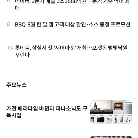
8
네이버, 2분기 매출 3조3888억원…분기 기준 역대 최
대
9
BBQ, 8월 한 달 앱 고객 대상 할인·소스 증정 프로모션
10
롯데百, 잠실서 첫 '서머마켓' 개최…포켓몬 별빛낙원
꾸린다
주요뉴스
가전 패러다임 바뀐다 파나소닉도 구
독사업