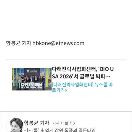
함봉균 기자 hbkone@etnews.com
다래전략사업화센터, 'BIO U
SA 2026'서 글로벌 빅파마
와의 비즈니스 미팅 지원…K
[다래전략사업화센터] 뉴스룸 바
로가기>
-바이오 해외 진출 교두보 확
보
함봉균 기자
기사 더보기
[ET톡] 車업계 감원 폭풍과 골든타임