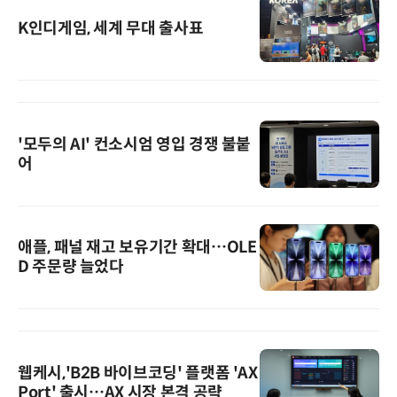
K인디게임, 세계 무대 출사표
'모두의 AI' 컨소시엄 영입 경쟁 불붙
어
애플, 패널 재고 보유기간 확대…OLE
D 주문량 늘었다
웹케시,'B2B 바이브코딩' 플랫폼 'AX
Port' 출시…AX 시장 본격 공략