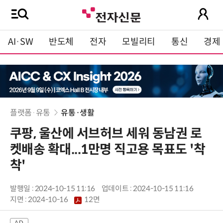
AI·SW
반도체
전자
모빌리티
통신
경제
플랫폼·유통
유통·생활
쿠팡, 울산에 서브허브 세워 동남권 로
켓배송 확대...1만명 직고용 목표도 '착
착'
발행일 : 2024-10-15 11:16
업데이트 : 2024-10-15 11:16
지면 :
2024-10-16
12면