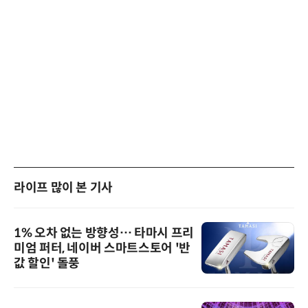
라이프 많이 본 기사
1% 오차 없는 방향성… 타마시 프리
미엄 퍼터, 네이버 스마트스토어 '반
값 할인' 돌풍