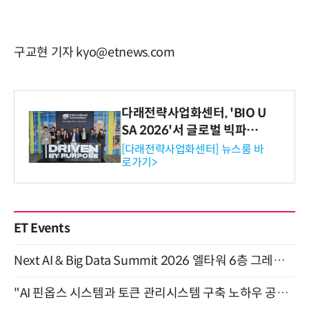
구교현 기자 kyo@etnews.com
다래전략사업화센터, 'BIO U
SA 2026'서 글로벌 빅파마
와의 비즈니스 미팅 지원…K
[다래전략사업화센터] 뉴스룸 바
로가기>
-바이오 해외 진출 교두보 확
보
ET Events
Next AI & Big Data Summit 2026 엘타워 6층 그레이스홀 개최 (9/18)
"AI 핀옵스 시스템과 토큰 관리시스템 구축 노하우 공개" 잠실 한국광고문화회관 2층 대회의실 (8/21)