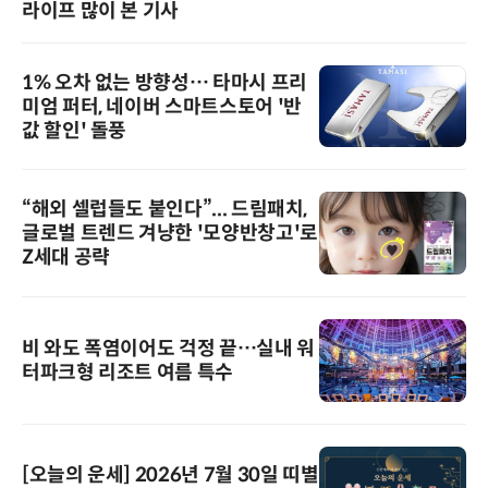
라이프 많이 본 기사
1% 오차 없는 방향성… 타마시 프리
미엄 퍼터, 네이버 스마트스토어 '반
값 할인' 돌풍
“해외 셀럽들도 붙인다”... 드림패치,
글로벌 트렌드 겨냥한 '모양반창고'로
Z세대 공략
비 와도 폭염이어도 걱정 끝…실내 워
터파크형 리조트 여름 특수
[오늘의 운세] 2026년 7월 30일 띠별