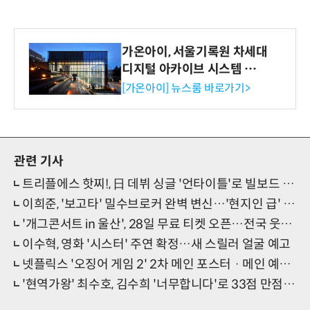
가온아이, 서울기록원 차세대
디지털 아카이브 시스템 구축
수행
[가온아이] 뉴스룸 바로가기>
관련 기사
트리플에스 핫찌!, 日 데뷔 싱글 '언타이틀'로 빌보드 재팬 싱글 차트 4위
이희준, '보고타' 밀수브로커 완벽 변신…'현지인 급' 캐릭터스틸 공개
'개그콘서트 in 울산', 28일 무료 티켓 오픈…전국 웃음 배달 예고
이수혁, 영화 '시스터' 주연 확정…새 스릴러 얼굴 예고
넷플릭스 '오징어 게임 2' 2차 메인 포스터 · 메인 예고편 공개
'현역가왕' 최수호, 김수희 '너무합니다'로 33점 만점에 32점 획득