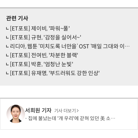
관련 기사
[ET포토] 제이비, '파워~풀'
[ET포토] 규현, '감정을 실어서~'
리디아, 웹툰 ‘미치도록 너만을’ OST ‘매일 그대와 이별’ 29일 발매
[ET포토] 전여빈, '차분한 블랙'
[ET포토] 박훈, '엄청난 눈빛'
[ET포토] 유재명, '부드러워도 강한 인상'
서희원 기자
기사 더보기
집에 불났는데 '개 우리'에 갇혀 있던 美 소년…“아이가 스스로 들어갔다?”