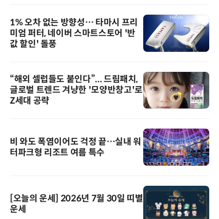
1% 오차 없는 방향성… 타마시 프리
미엄 퍼터, 네이버 스마트스토어 '반
값 할인' 돌풍
“해외 셀럽들도 붙인다”... 드림패치,
글로벌 트렌드 겨냥한 '모양반창고'로
Z세대 공략
비 와도 폭염이어도 걱정 끝…실내 워
터파크형 리조트 여름 특수
[오늘의 운세] 2026년 7월 30일 띠별
운세