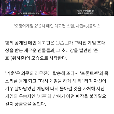
'오징어게임 2' 2차 메인 예고편 스틸. 사진=넷플릭스
함께 공개된 메인 예고편은 ○△□가 그려진 게임 초대
장을 받는 새로운 인물들과, 그 초대장을 발견한 '준
호'(위하준)의 모습으로 시작한다.
'기훈'은 의문의 리무진에 탑승해 또다시 '프론트맨'의 목
소리를 듣게 되고, “다시 게임을 하게 해 줘” 라며 자신이
겨우 살아남았던 게임에 다시 돌아갈 것을 자처해 지난
게임의 우승자인 '기훈'의 참여가 어떤 파장을 불러일으
킬지 궁금증을 높인다.