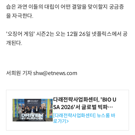
습은 과연 이들의 대립이 어떤 결말을 맞이할지 궁금증
을 자극한다.
'오징어 게임' 시즌2는 오는 12월 26일 넷플릭스에서 공
개된다.
서희원 기자 shw@etnews.com
다래전략사업화센터, 'BIO U
SA 2026'서 글로벌 빅파마
와의 비즈니스 미팅 지원…K
[다래전략사업화센터] 뉴스룸 바
로가기>
-바이오 해외 진출 교두보 확
보