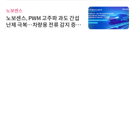
노보센스
노보센스, PWM 고주파 과도 간섭
난제 극복…차량용 전류 감지 증폭
기