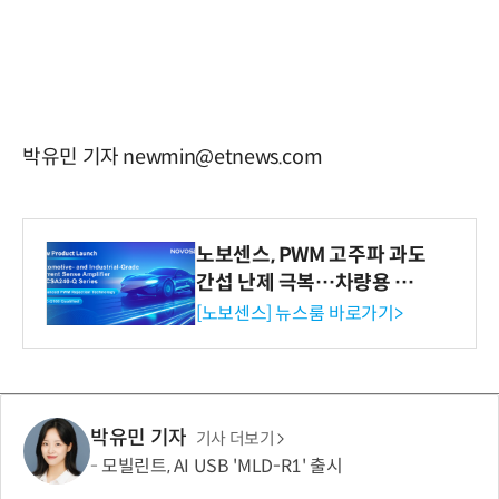
박유민 기자 newmin@etnews.com
노보센스, PWM 고주파 과도
간섭 난제 극복…차량용 전
류 감지 증폭기
[노보센스] 뉴스룸 바로가기>
박유민 기자
기사 더보기
모빌린트, AI USB 'MLD-R1' 출시