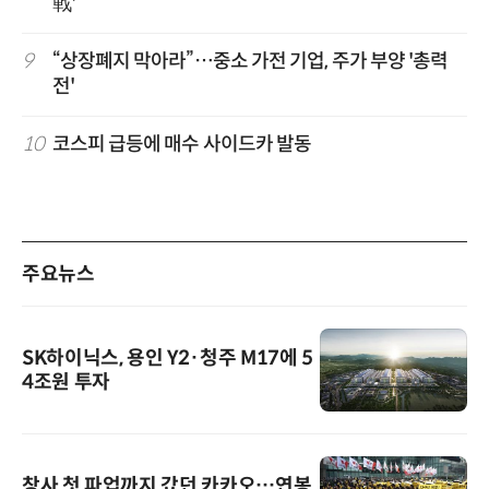
戰'
9
“상장폐지 막아라”…중소 가전 기업, 주가 부양 '총력
전'
10
코스피 급등에 매수 사이드카 발동
주요뉴스
SK하이닉스, 용인 Y2·청주 M17에 5
4조원 투자
창사 첫 파업까지 갔던 카카오…연봉