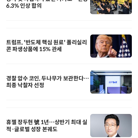
6.3% 인상 합의
트럼프, '반도체 핵심 원료' 폴리실리
콘 파생상품에 15% 관세
경찰 압수 코인, 두나무가 보관한다…
최종 낙찰자 선정
휴젤 장두현 號 1년…상반기 최대 실
적·글로벌 성장 본궤도