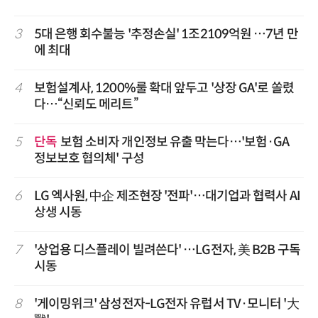
3
5대 은행 회수불능 '추정손실' 1조2109억원 …7년 만
에 최대
4
보험설계사, 1200%룰 확대 앞두고 '상장 GA'로 쏠렸
다…“신뢰도 메리트”
5
단독
보험 소비자 개인정보 유출 막는다…'보험·GA
정보보호 협의체' 구성
6
LG 엑사원, 中企 제조현장 '전파'…대기업과 협력사 AI
상생 시동
7
'상업용 디스플레이 빌려쓴다' …LG전자, 美 B2B 구독
시동
8
'게이밍위크' 삼성전자-LG전자 유럽서 TV·모니터 '大