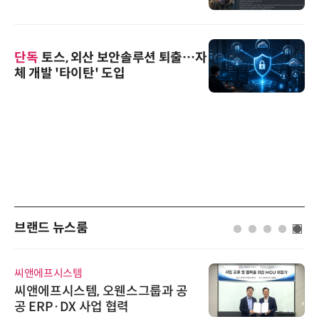
단독
토스, 외산 보안솔루션 퇴출…자
체 개발 '타이탄' 도입
브랜드 뉴스룸
씨앤에프시스템
씨앤에프시스템, 오웬스그룹과 공
공 ERP·DX 사업 협력