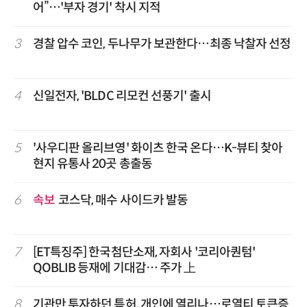
어”…'부자 경기' 착시 지적
3
경찰 압수 코인, 두나무가 보관한다…최종 낙찰자 선정
4
신일전자, 'BLDC 리모컨 선풍기' 출시
5
'사우디판 올리브영' 화이츠 한국 온다…K-뷰티 찾아
현지 유통사 20곳 총출동
6
속보
코스닥, 매수 사이드카 발동
7
[ET특징주] 한국첨단소재, 자회사 '코리아퀀텀'
QOBLIB 등재에 기대감… 주가 上
8
기관만 투자하던 특허, 개인에 열리나…로열티 토큰증