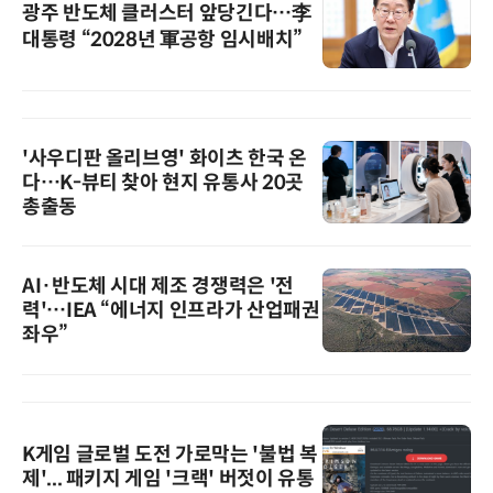
광주 반도체 클러스터 앞당긴다…李
대통령 “2028년 軍공항 임시배치”
'사우디판 올리브영' 화이츠 한국 온
다…K-뷰티 찾아 현지 유통사 20곳
총출동
AI·반도체 시대 제조 경쟁력은 '전
력'…IEA “에너지 인프라가 산업패권
좌우”
K게임 글로벌 도전 가로막는 '불법 복
제'... 패키지 게임 '크랙' 버젓이 유통