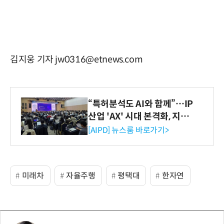
김지웅 기자 jw0316@etnews.com
“특허분석도 AI와 함께”…IP
산업 'AX' 시대 본격화, 지식
재산처 1호 AI IP데이터분석
[AIPD] 뉴스룸 바로가기>
사 탄생
미래차
자율주행
평택대
한자연