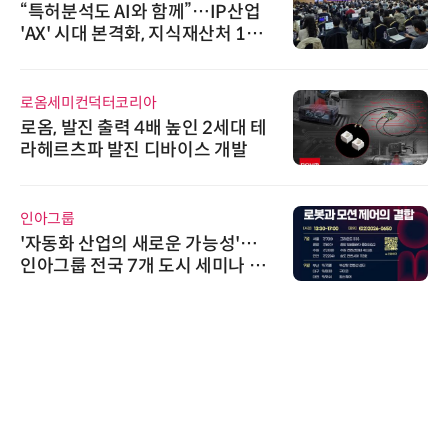
“특허분석도 AI와 함께”…IP산업
'AX' 시대 본격화, 지식재산처 1호
AI IP데이터분석사 탄생
로옴세미컨덕터코리아
로옴, 발진 출력 4배 높인 2세대 테
라헤르츠파 발진 디바이스 개발
인아그룹
'자동화 산업의 새로운 가능성'…
인아그룹 전국 7개 도시 세미나 페
어 개최