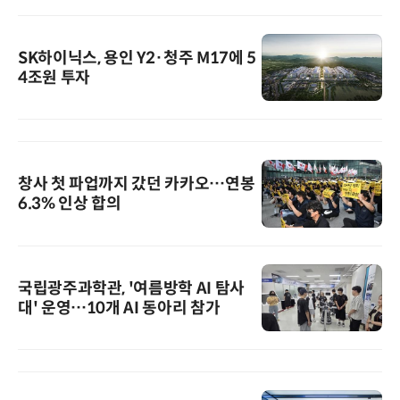
SK하이닉스, 용인 Y2·청주 M17에 5
4조원 투자
창사 첫 파업까지 갔던 카카오…연봉
6.3% 인상 합의
국립광주과학관, '여름방학 AI 탐사
대' 운영…10개 AI 동아리 참가