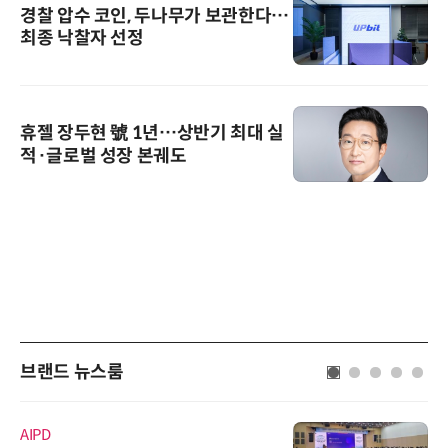
경찰 압수 코인, 두나무가 보관한다…
최종 낙찰자 선정
휴젤 장두현 號 1년…상반기 최대 실
적·글로벌 성장 본궤도
브랜드 뉴스룸
AIPD