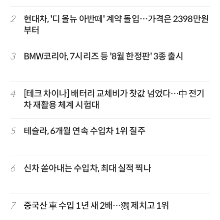
2
현대차, '디 올뉴 아반떼' 계약 돌입…가격은 2398만원
부터
3
BMW코리아, 7시리즈 등 '8월 한정판' 3종 출시
4
[테크 차이나] 배터리 교체비가 찻값 넘었다…中 전기
차 재활용 체계 시험대
5
테슬라, 6개월 연속 수입차 1위 질주
6
신차 쏟아내는 수입차, 최대 실적 찍나
7
중국산 車 수입 1년 새 2배…獨 제치고 1위