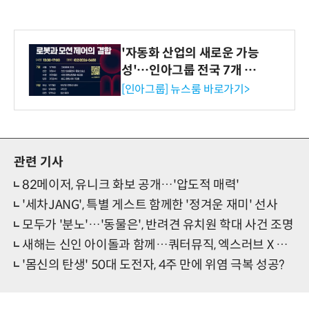
'자동화 산업의 새로운 가능
성'…인아그룹 전국 7개 도
시 세미나 페어 개최
[인아그룹] 뉴스룸 바로가기>
관련 기사
82메이저, 유니크 화보 공개…'압도적 매력'
'세차JANG', 특별 게스트 함께한 '정겨운 재미' 선사
모두가 '분노'…'동물은', 반려견 유치원 학대 사건 조명
새해는 신인 아이돌과 함께…쿼터뮤직, 엑스러브 X 캔디스 지원
'몸신의 탄생' 50대 도전자, 4주 만에 위염 극복 성공?