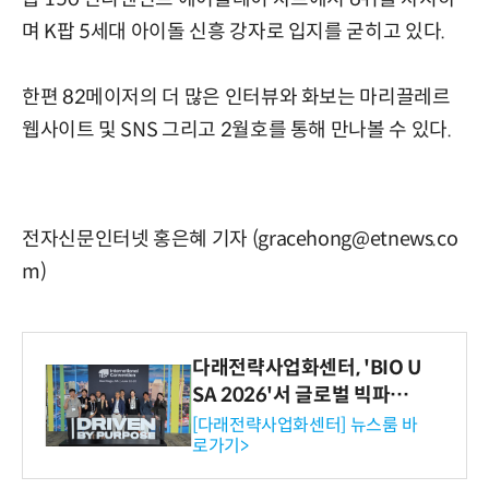
며 K팝 5세대 아이돌 신흥 강자로 입지를 굳히고 있다.
한편 82메이저의 더 많은 인터뷰와 화보는 마리끌레르
웹사이트 및 SNS 그리고 2월호를 통해 만나볼 수 있다.
전자신문인터넷 홍은혜 기자 (gracehong@etnews.co
m)
다래전략사업화센터, 'BIO U
SA 2026'서 글로벌 빅파마
와의 비즈니스 미팅 지원…K
[다래전략사업화센터] 뉴스룸 바
로가기>
-바이오 해외 진출 교두보 확
보