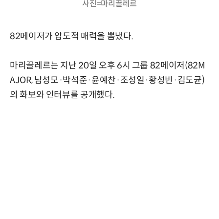
사진=마리끌레르
82메이저가 압도적 매력을 뽐냈다.
마리끌레르는 지난 20일 오후 6시 그룹 82메이저(82M
AJOR, 남성모·박석준·윤예찬·조성일·황성빈·김도균)
의 화보와 인터뷰를 공개했다.