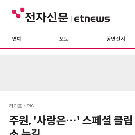
연예
포토
공연전시
라이프 > 연예
주원, '사랑은…' 스페셜 클
소 눈길