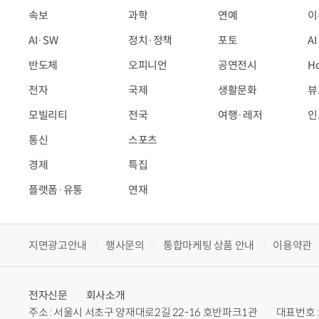
속보
과학
연예
이
AI·SW
정치·정책
포토
A
반도체
오피니언
공연전시
H
전자
국제
생활문화
뷰
모빌리티
전국
여행·레저
인
통신
스포츠
경제
특집
플랫폼·유통
연재
지면광고안내
행사문의
통합마케팅 상품 안내
이용약관
전자신문
회사소개
주소 : 서울시 서초구 양재대로2길 22-16 호반파크1관
대표번호 : 