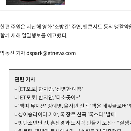
한편 주원은 지난해 영화 '소방관' 주연, 팬콘서트 등의 맹활약을 
함께 새해 열일행보를 예고했다.
박동선 기자 dspark@etnews.com
관련 기사
[ET포토] 한지안, '선명한 예쁨'
[ET포토] 한지안, '다소곳이~'
'뱀띠 뮤지션' 강예영, 을사년 신곡 '행운 네잎클로버'
싱어송라이터 카야, 록 장르 신곡 '록스타' 발매
방탄소년단 진, 홍진경과 도시락 만들기 도전…"잘생