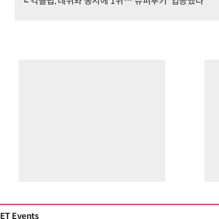
킥플립, 데뷔와 동시에 1위…'슈퍼루키' 입증했다
ET Events