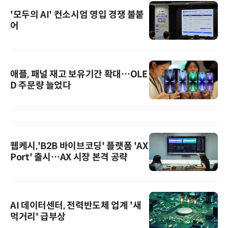
'모두의 AI' 컨소시엄 영입 경쟁 불붙
어
애플, 패널 재고 보유기간 확대…OLE
D 주문량 늘었다
웹케시,'B2B 바이브코딩' 플랫폼 'AX
Port' 출시…AX 시장 본격 공략
AI 데이터센터, 전력반도체 업계 '새
먹거리' 급부상