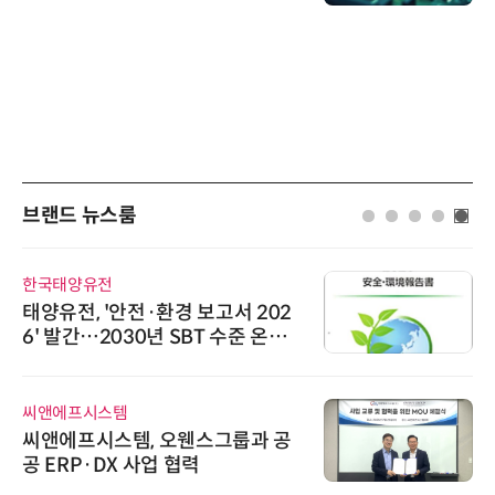
브랜드 뉴스룸
한국태양유전
태양유전, '안전·환경 보고서 202
6' 발간…2030년 SBT 수준 온실
가스 감축 추진
씨앤에프시스템
씨앤에프시스템, 오웬스그룹과 공
공 ERP·DX 사업 협력