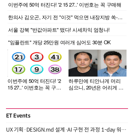
ET Events
UX 기획·DESIGN.md 설계·AI 구현 전 과정 1-day 워크숍 with Claude Code·Codex 9월 15일 개최