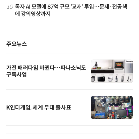
10
독자 AI 모델에 87억 규모 '교재' 투입…문제·전공책
에 강의영상까지
주요뉴스
가전 패러다임 바뀐다…파나소닉도
구독사업
K인디게임, 세계 무대 출사표