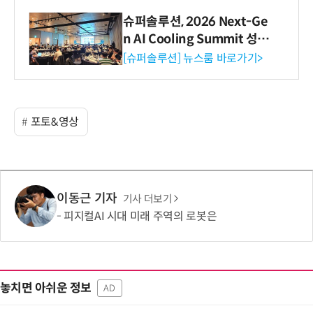
슈퍼솔루션, 2026 Next-Ge
n AI Cooling Summit 성황
리 성료
[슈퍼솔루션] 뉴스룸 바로가기>
포토&영상
이동근 기자
기사 더보기
피지컬AI 시대 미래 주역의 로봇은
놓치면 아쉬운 정보
AD