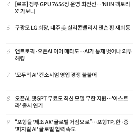
4
[르포] 정부 GPU 7656장 운영 최전선…'NHN 팩토리
X' 가보니
5
구광모 LG 회장, 내주 美 실리콘밸리서 젠슨 황 재회동
6
앤트로픽·오픈AI 이어 메타도…AI가 통제 벗어나 외부
해킹
7
'모두의 AI' 컨소시엄 영입 경쟁 불붙어
8
오픈AI, 챗GPT 무료도 최신 모델 무한 지원…'아스트
라' 출시 연기
9
“포항을 '제조 AX' 글로벌 거점으로”…포항TP, 한·중
'피지컬 AI' 글로벌 협력 속도