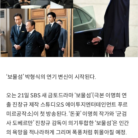
‘보물섬’ 박형식의 연기 변신이 시작된다.
오는 21일 SBS 새 금토드라마 ‘보물섬’(극본 이명희 연
출 진창규 제작 스튜디오S 에이투지엔터테인먼트 푸르
미르공작소)이 첫 방송된다. ‘돈꽃’ 이명희 작가와 ‘군검
사 도베르만’ 진창규 감독이 의기투합한 ‘보물섬’은 인간
의 욕망을 적나라하게 그리며 폭풍처럼 휘몰아칠 예정.