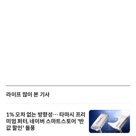
라이프 많이 본 기사
1% 오차 없는 방향성… 타마시 프리
미엄 퍼터, 네이버 스마트스토어 '반
값 할인' 돌풍