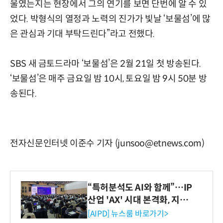
울였는지는 현장에서 그의 연기를 보면 단번에 알 수 있
었다. 박형식의 열정과 노력의 진가가 빛날 ‘보물섬’에 많
은 관심과 기대 부탁드린다”라고 전했다.
SBS 새 금토드라마 ‘보물섬’은 2월 21일 첫 방송된다.
‘보물섬’은 매주 금요일 밤 10시, 토요일 밤 9시 50분 방
송된다.
전자신문인터넷 이준수 기자 (junsoo@etnews.com)
“특허분석도 AI와 함께”…IP
산업 'AX' 시대 본격화, 지식
재산처 1호 AI IP데이터분석
[AIPD] 뉴스룸 바로가기>