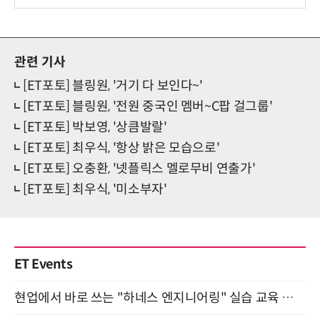
사 탄생
관련 기사
[ET포토] 블링원, '거기 다 보인다~'
[ET포토] 블링원, '전원 중국인 멤버~C팝 걸그룹'
[ET포토] 박보영, '상큼발랄'
[ET포토] 최우식, '항상 밝은 모습으로'
[ET포토] 오충환, '넷플릭스 멜로무비 연출가'
[ET포토] 최우식, '미소부자'
ET Events
현업에서 바로 쓰는 "하네스 엔지니어링" 실습 교육 워크숍 8월 20일 개최