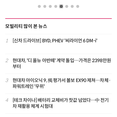
모빌리티 많이 본 뉴스
1
[신차 드라이브] BYD, PHEV '씨라이언 6 DM-i'
2
현대차, '디 올뉴 아반떼' 계약 돌입…가격은 2398만원
부터
3
현대차 아이오닉 9, 獨 평가서 볼보 EX90 제쳐…차체·
파워트레인 '우위'
4
[테크 차이나] 배터리 교체비가 찻값 넘었다…中 전기
차 재활용 체계 시험대