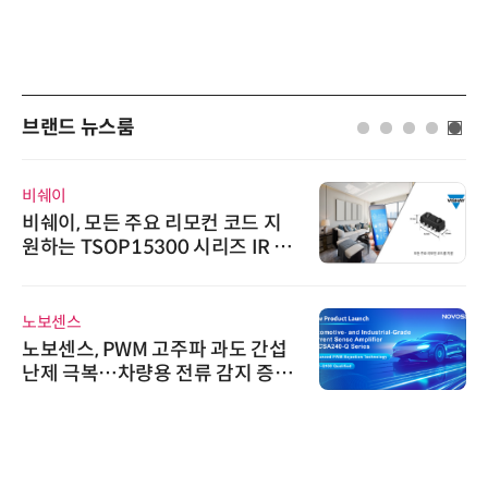
브랜드 뉴스룸
비쉐이
비쉐이, 모든 주요 리모컨 코드 지
원하는 TSOP15300 시리즈 IR 수
신기 출시
노보센스
노보센스, PWM 고주파 과도 간섭
난제 극복…차량용 전류 감지 증폭
기