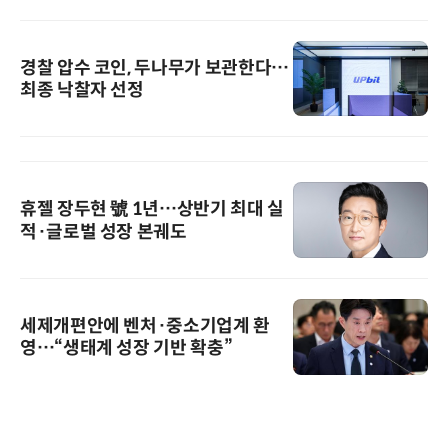
경찰 압수 코인, 두나무가 보관한다…
최종 낙찰자 선정
휴젤 장두현 號 1년…상반기 최대 실
적·글로벌 성장 본궤도
세제개편안에 벤처·중소기업계 환
영…“생태계 성장 기반 확충”