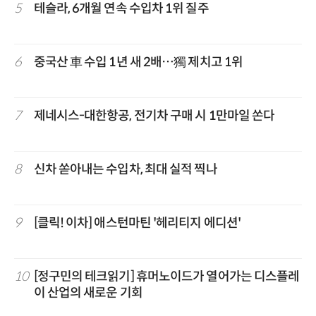
5
테슬라, 6개월 연속 수입차 1위 질주
6
중국산 車 수입 1년 새 2배…獨 제치고 1위
7
제네시스-대한항공, 전기차 구매 시 1만마일 쏜다
8
신차 쏟아내는 수입차, 최대 실적 찍나
9
[클릭! 이차] 애스턴마틴 '헤리티지 에디션'
10
[정구민의 테크읽기] 휴머노이드가 열어가는 디스플레
이 산업의 새로운 기회