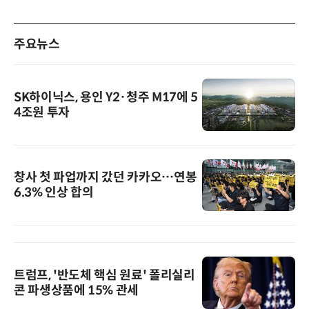
주요뉴스
SK하이닉스, 용인 Y2·청주 M17에 5
4조원 투자
창사 첫 파업까지 갔던 카카오…연봉
6.3% 인상 합의
트럼프, '반도체 핵심 원료' 폴리실리
콘 파생상품에 15% 관세