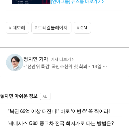
시 세미나 페어 개최
[인아그룹] 뉴스룸 바로가기>
쉐보레
트레일블레이저
GM
정치연 기자
기사 더보기
'선관위 특검' 국민추천위 첫 회의…14일 최종 후보 2인 선출
놓치면 아쉬운 정보
AD