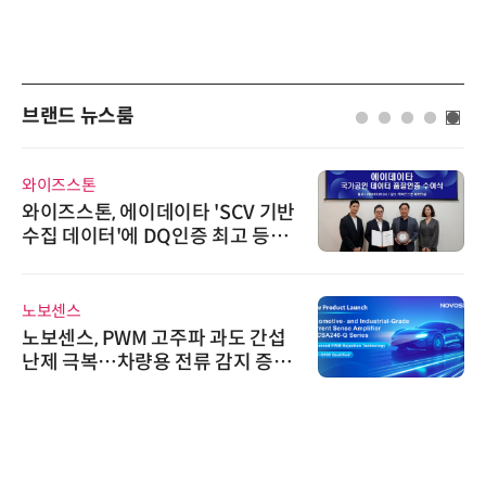
브랜드 뉴스룸
와이즈스톤
와이즈스톤, 에이데이타 'SCV 기반
수집 데이터'에 DQ인증 최고 등급
수여
노보센스
노보센스, PWM 고주파 과도 간섭
난제 극복…차량용 전류 감지 증폭
기