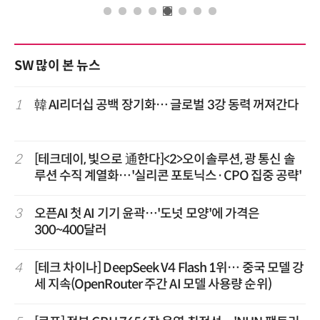
SW 많이 본 뉴스
1
韓 AI리더십 공백 장기화… 글로벌 3강 동력 꺼져간다
2
[테크데이, 빛으로 通한다]<2>오이솔루션, 광 통신 솔
루션 수직 계열화…'실리콘 포토닉스·CPO 집중 공략'
3
오픈AI 첫 AI 기기 윤곽…'도넛 모양'에 가격은
300~400달러
4
[테크 차이나] DeepSeek V4 Flash 1위… 중국 모델 강
세 지속(OpenRouter 주간 AI 모델 사용량 순위)