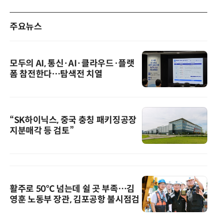
주요뉴스
모두의 AI, 통신·AI·클라우드·플랫
폼 참전한다…탐색전 치열
“SK하이닉스, 중국 충칭 패키징공장
지분매각 등 검토”
활주로 50℃ 넘는데 쉴 곳 부족…김
영훈 노동부 장관, 김포공항 불시점검