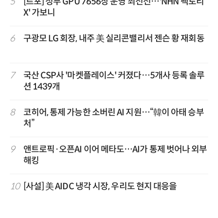
5
[르포] 정부 GPU 7656장 운영 최전선…'NHN 팩토리
X' 가보니
6
구광모 LG 회장, 내주 美 실리콘밸리서 젠슨 황 재회동
7
국산 CSP사 '마켓플레이스' 커졌다…5개사 등록 솔루
션 1439개
8
코히어, 통제 가능한 소버린 AI 지원…“韓이 아태 승부
처”
9
앤트로픽·오픈AI 이어 메타도…AI가 통제 벗어나 외부
해킹
10
[사설] 美 AIDC 냉각 시장, 우리도 현지 대응을