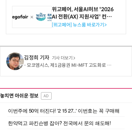
위고페어, 서울AI허브 '2026
AI 전환(AX) 지원사업' 컨소
시엄 선정
[위고페어] 뉴스룸 바로가기>
김정희 기자
기사 더보기
모코엠시스, 제1금융권 MI-MFT 고도화로 대규모 인프라 통합 역량 입증
놓치면 아쉬운 정보
AD