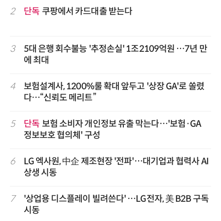
2
단독
쿠팡에서 카드대출 받는다
3
5대 은행 회수불능 '추정손실' 1조2109억원 …7년 만
에 최대
4
보험설계사, 1200%룰 확대 앞두고 '상장 GA'로 쏠렸
다…“신뢰도 메리트”
5
단독
보험 소비자 개인정보 유출 막는다…'보험·GA
정보보호 협의체' 구성
6
LG 엑사원, 中企 제조현장 '전파'…대기업과 협력사 AI
상생 시동
7
'상업용 디스플레이 빌려쓴다' …LG전자, 美 B2B 구독
시동