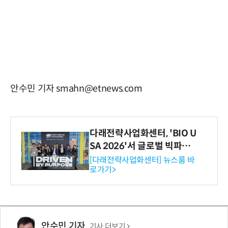
안수민 기자 smahn@etnews.com
다래전략사업화센터, 'BIO U
SA 2026'서 글로벌 빅파마
와의 비즈니스 미팅 지원…K
[다래전략사업화센터] 뉴스룸 바
로가기>
-바이오 해외 진출 교두보 확
보
안수민 기자
기사 더보기