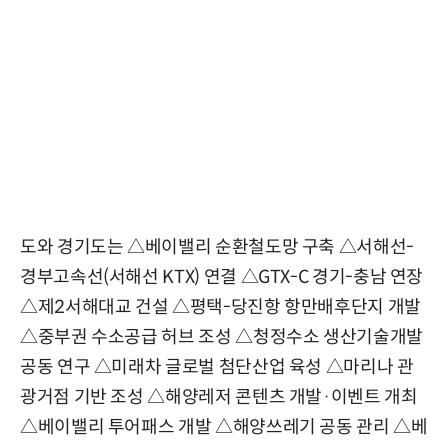
도와 경기도는 △베이밸리 순환철도망 구축 △서해선-
경부고속선(서해선 KTX) 연결 △GTX-C 경기-충남 연장
△제2서해대교 건설 △평택-당진항 항만배후단지 개발
△중부권 수소공급 허브 조성 △청정수소 생산기술개발
공동 연구 △미래차 글로벌 첨단산업 육성 △마리나 관
광거점 기반 조성 △해양레저 콘텐츠 개발·이벤트 개최
△베이밸리 투어패스 개발 △해양쓰레기 공동 관리 △베