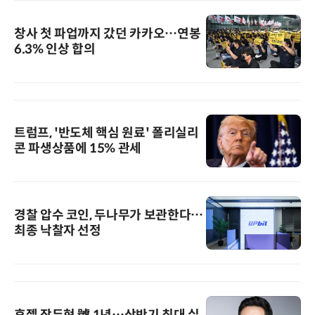
창사 첫 파업까지 갔던 카카오…연봉
6.3% 인상 합의
트럼프, '반도체 핵심 원료' 폴리실리
콘 파생상품에 15% 관세
경찰 압수 코인, 두나무가 보관한다…
최종 낙찰자 선정
휴젤 장두현 號 1년…상반기 최대 실