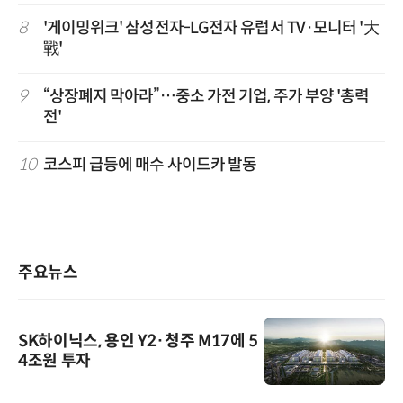
8
'게이밍위크' 삼성전자-LG전자 유럽서 TV·모니터 '大
戰'
9
“상장폐지 막아라”…중소 가전 기업, 주가 부양 '총력
전'
10
코스피 급등에 매수 사이드카 발동
주요뉴스
SK하이닉스, 용인 Y2·청주 M17에 5
4조원 투자