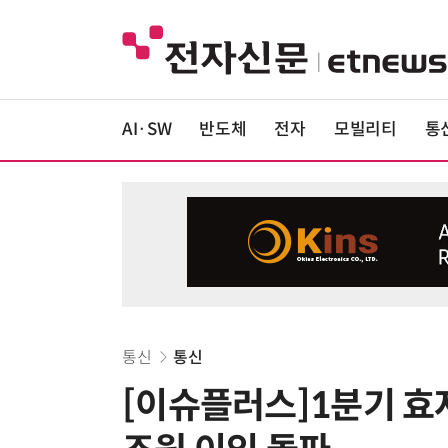
AI·SW
반도체
전자
모빌리티
통
통신
통신
[이슈플러스]1분기 효자