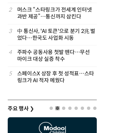
2
머스크 “스타링크가 전세계 인터넷
7
중고폰 안
과반 제공”…통신까지 삼킨다
불안 줄였
3
中 통신사, 'AI 토큰'으로 분기 2兆 벌
8
韓 앱스토
었다…한국도 사업화 시동
원…개발
4
주파수 공동사용 첫발 뗀다…무선
9
LGU+, 
마이크 대상 실증 착수
달 없이 
5
스페이스X 상장 후 첫 성적표…스타
10
[ET톡]
링크가 AI 적자 메웠다
주요 행사
❯