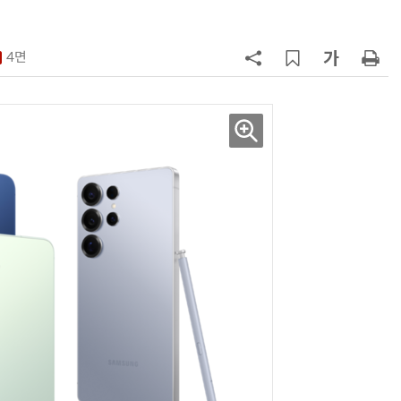
7
중고폰 안심 인증 50곳 돌파…고객
불안 줄였지만 '홍보 부족' 과제
4면
8
韓 앱스토어 시장 5년 만에 38조
원…개발자 90%에 無수수료
9
LGU+, AIDC에 2조 투자…“외부 조
달 없이 단계적 확장”
10
[ET톡] 방미통위의 빈 의자