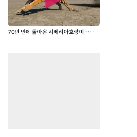
70년 만에 돌아온 시베리아호랑이…카자흐스탄 야생에 풀렸다