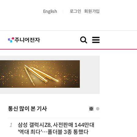
English
로그인
회원가입
통신 많이 본 기사
1
삼성 갤럭시Z8, 사전판매 144만대
6
뉴스는 그
'역대 최다'…폴더블 3종 통했다
뉴스 무단