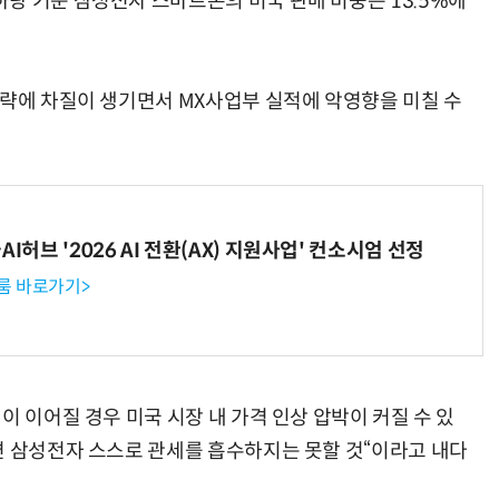
량 기준 삼성전자 스마트폰의 미국 판매 비중은 13.5%에
전략에 차질이 생기면서 MX사업부 실적에 악영향을 미칠 수
반려견 유골을 우주에 뿌렸다…GPS 추적기로 회수까지 성공
“입으면 전투력 상승?” 드래곤볼 전투복 닮은 중량조끼
I허브 '2026 AI 전환(AX) 지원사업' 컨소시엄 선정
룸 바로가기>
이 이어질 경우 미국 시장 내 가격 인상 압박이 커질 수 있
면 삼성전자 스스로 관세를 흡수하지는 못할 것“이라고 내다