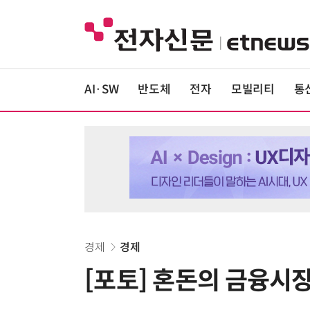
AI·SW
반도체
전자
모빌리티
통
경제
경제
[포토] 혼돈의 금융시