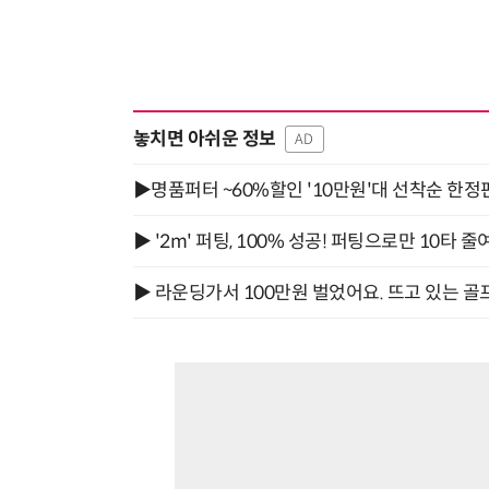
놓치면 아쉬운 정보
AD
▶명품퍼터 ~60%할인 '10만원'대 선착순 한정
▶ '2m' 퍼팅, 100% 성공! 퍼팅으로만 10타 줄
▶ 라운딩가서 100만원 벌었어요. 뜨고 있는 골