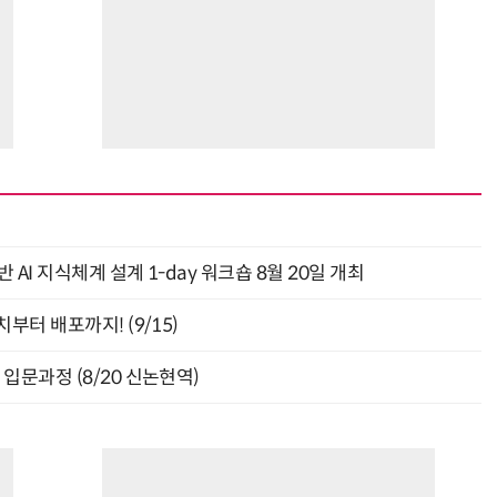
“계속 쫓아왔다”…도망치던 우크라 민간인 공격한 러 자폭 드론
진정한 우정?…친구 구하려다 둘 다 의자 틈에 목이 낀
AI 지식체계 설계 1-day 워크숍 8월 20일 개최
부터 배포까지! (9/15)
입문과정 (8/20 신논현역)