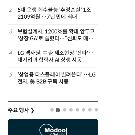
2
5대 은행 회수불능 '추정손실' 1조
7
경찰 압수
2109억원 …7년 만에 최대
다…최종
,
3
보험설계사, 1200%룰 확대 앞두고
8
“상장폐지
'상장 GA'로 쏠렸다…“신뢰도 메리
주가 부양
트”
4
LG 엑사원, 中企 제조현장 '전파'…
9
코스피 급
대기업과 협력사 AI 상생 시동
5
'상업용 디스플레이 빌려쓴다' …LG
10
한은 금
전자, 美 B2B 구독 시동
는 금 투자
주요 행사
❯