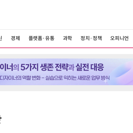
신
경제
플랫폼·유통
과학
정치·정책
오피니언
장
6
'게이밍위크' 삼성전자-LG전자 유
서 TV·모니터 '大戰'