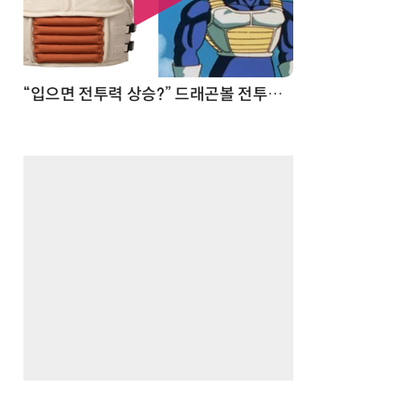
 순간
“입으면 전투력 상승?” 드래곤볼 전투복 닮은 중량조끼