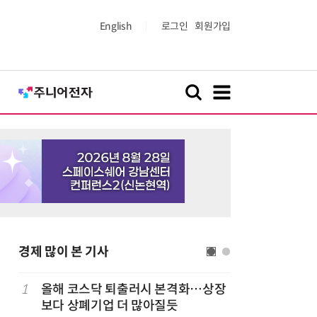
English
로그인
회원가입
경제 많이 본 기사
럽
1
올해 코스닥 퇴출러시 본격화…상장
6
'게이밍위
보다 상폐기업 더 많아질듯
서 TV·모