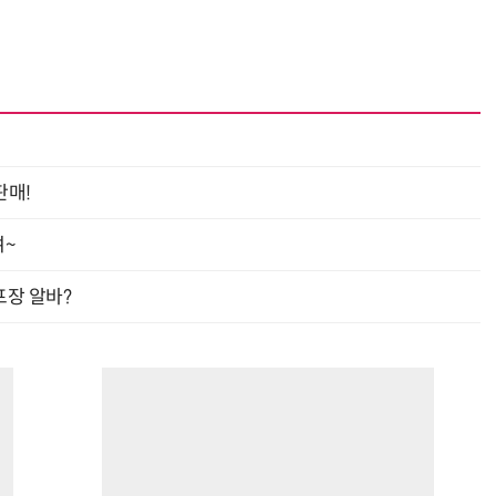
판매!
여~
프장 알바?