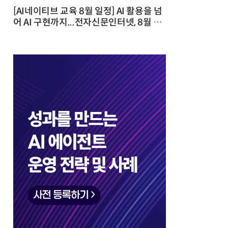
[AI네이티브 교육 8월 일정] AI 활용을 넘
어 AI 구현까지...전자신문인터넷, 8월 실
전 교육·워크숍 개최 발행일 : 2026-07-
23 10:46