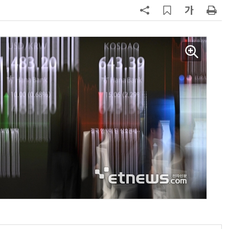
7
경찰 압수 코인, 두나무가 보관한
다…최종 낙찰자 선정
8
“상장폐지 막아라”…중소 가전 기업
주가 부양 '총력전'
9
코스피 급등에 매수 사이드카 발동
10
한은 금 매입 나섰지만…개인투자자
는 금 투자 '외면'