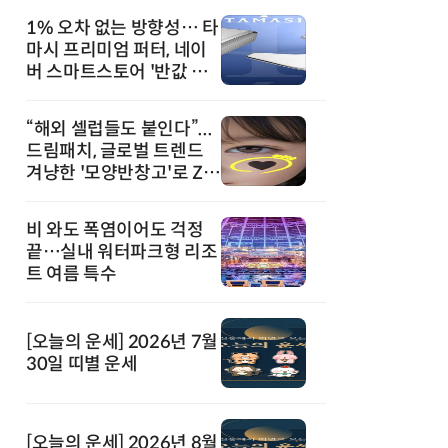
1% 오차 없는 방향성… 타
마시 프리미엄 퍼터, 네이
버 스마트스토어 '반값 할
인' 돌풍
“해외 셀럽들도 붙인다”...
드림패치, 글로벌 트렌드
겨냥한 '모양반창고'로 Z세
대 공략
비 와도 폭염이어도 걱정
끝…실내 워터파크형 리조
트 여름 특수
[오늘의 운세] 2026년 7월
30일 띠별 운세
[오늘의 운세] 2026년 8월