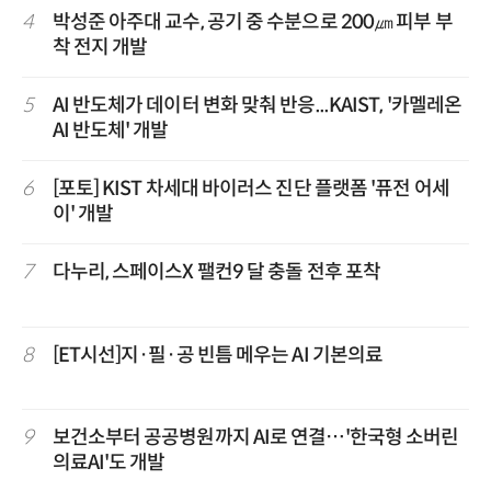
4
박성준 아주대 교수, 공기 중 수분으로 200㎛ 피부 부
착 전지 개발
5
AI 반도체가 데이터 변화 맞춰 반응...KAIST, '카멜레온
AI 반도체' 개발
6
[포토] KIST 차세대 바이러스 진단 플랫폼 '퓨전 어세
이' 개발
7
다누리, 스페이스X 팰컨9 달 충돌 전후 포착
8
[ET시선]지·필·공 빈틈 메우는 AI 기본의료
9
보건소부터 공공병원까지 AI로 연결…'한국형 소버린
의료AI'도 개발