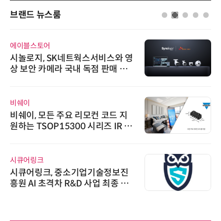
브랜드 뉴스룸
에이블스토어
시놀로지, SK네트웍스서비스와 영
상 보안 카메라 국내 독점 판매 파
트너십 체결
비쉐이
비쉐이, 모든 주요 리모컨 코드 지
원하는 TSOP15300 시리즈 IR 수
신기 출시
시큐어링크
시큐어링크, 중소기업기술정보진
흥원 AI 초격차 R&D 사업 최종 선
정