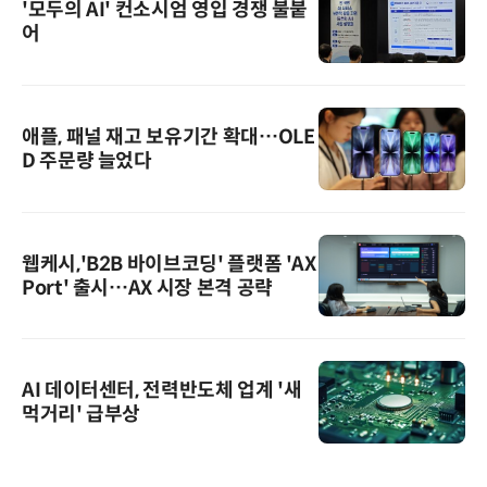
'모두의 AI' 컨소시엄 영입 경쟁 불붙
어
애플, 패널 재고 보유기간 확대…OLE
D 주문량 늘었다
웹케시,'B2B 바이브코딩' 플랫폼 'AX
Port' 출시…AX 시장 본격 공략
AI 데이터센터, 전력반도체 업계 '새
먹거리' 급부상