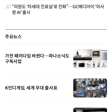
10
“의원도 '차세대 진료실'로 진화”…GC메디아이 '의사
랑 AI' 출시
주요뉴스
가전 패러다임 바뀐다…파나소닉도
구독사업
K인디게임, 세계 무대 출사표