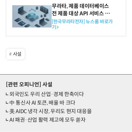
무라타, 제품 데이터베이스
전 제품 대상 API 서비스 제
공…73개 제품 카테고리로
[한국무라타전자] 뉴스룸 바로가
기>
확대
사설
[관련 오피니언]
사설
외국인도 우리 산업·경제 한축이다
中 통신사 AI 토큰, 배울 바 크다
美 AIDC 냉각 시장, 우리도 현지 대응을
AI 패권·산업 활력 제고에 모두 쏟자