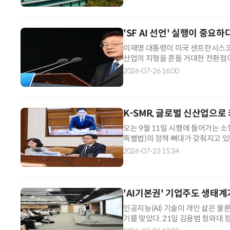
을 앞세워 외형 성장을 이뤄낸 것 자
'SF AI 선언' 실행이 중요하
이재명 대통령이 미국 샌프란시스코(S
산업의 지형을 흔들 거대한 전환점이
망 핵심 국가로 도약하겠다는 비전은
2026-07-26 16:00
디아, 오픈AI, 앤트로픽, 브로드컴
둔 9500억 달러(약 1390조원) 
K-SMR, 글로벌 신산업으로
오는 9월 11일 시행에 들어가는 소
특별법)의 정책 뼈대가 갖춰지고 있다
획'에 담길 내용도 빠르게 채워질 
2026-07-23 15:34
사에서 과학기술관계장관회의을 열고
(SPC) 설립, 전 주기 공급망 구축
'AI기본권' 기업주도 생태계
인공지능(AI) 기술이 개인 삶은 
기를 맞았다. 21일 김용범 청와대 
로 보아야 한다”며 'AI 기본사회'