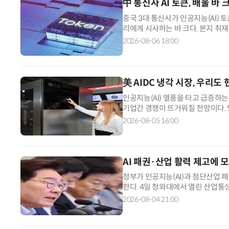
中 통신사 AI 토큰, 배울 바 
중국 3대 통신사가 인공지능(AI)
리에게 시사하는 바 크다. 본지 취
나유니콤이 거둔 토큰 관련 매출은 총 
2026-08-06 18:00
기업 고객 10만6000곳을 확보하며
美 AIDC 냉각 시장, 우리도
인공지능(AI) 열풍을 타고 급증하는
기업간 경쟁이 뜨거워질 전망이다. 
대 공조기업인 다이킨은 지난해 북미
2026-08-05 16:00
올 초 대형 칠러와 펌프, 배관을 
시전기 역시 미국 오하이오주에 30
AI 패권·산업 활력 제고에 
정부가 인공지능(AI)과 첨단산업 
한다. 4일 청와대에서 열린 산업통
부처 업무보고에선 반도체·AI를 필
2026-08-04 21:00
됐다. 치열한 글로벌 산업 전쟁 속
3대 메가 프로젝트의 차질 없는 추