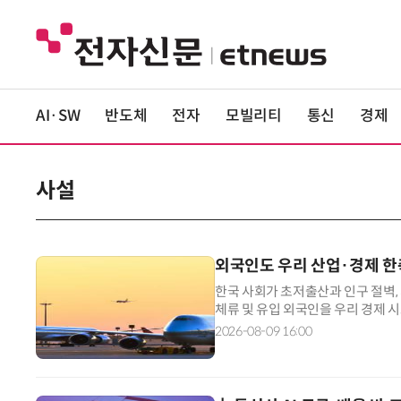
AI·SW
반도체
전자
모빌리티
통신
경제
사설
외국인도 우리 산업·경제 
한국 사회가 초저출산과 인구 절벽,
체류 및 유입 외국인을 우리 경제 
려는 산업계 움직임이 분주하다. 최
2026-08-09 16:00
하기 위해 해외 현지 연계 마케팅과 
화하는 것이 대표적이다. 국내 대표