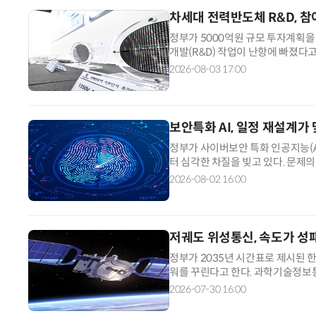
차세대 전력반도체 R&D, 참
정부가 5000억원 규모 투자계획을
개발(R&D) 작업이 난항에 빠졌다고
커기업'으로 확보하지 못하면서다. 
2026-08-03 17:00
술 로드맵'은 기약 없이 미뤄졌고,
섰다. 국산화 기술 자립률이 10%
보안특화 AI, 일정 재설계가
정부가 사이버보안 특화 인공지능(A
터 심각한 차질을 빚고 있다. 문제의
가 전혀 치밀하지 못했다는 점에서 
2026-08-02 16:00
이션 모델' 2차 심사, 국민 AI 보편서
일이 줄줄이 몰렸다. 게다가 정부 전
저궤도 위성통신, 속도가 성
정부가 2035년 시간표로 제시된
워를 꾸린다고 한다. 과학기술정보통
학계까지 아우르는 '한국형 저궤도 
2026-07-30 16:00
패권 경쟁이 이미 치열한 상황에서 
이 없지 않다. 그러나 '늦었다고 생