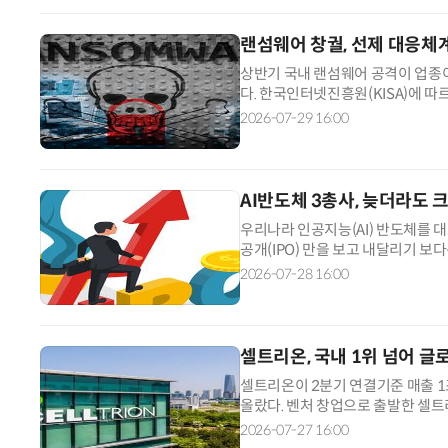
랜섬웨어 창궐, 선제 대응체
상반기 국내 랜섬웨어 공격이 업종이
다. 한국인터넷진흥원(KISA)에 따
난해 상반기(82건) 대비 76.8%
2026-07-29 16:00
를 드러내지 않으려는 곳이 다수 포
인다. 이런 추세라면 올해 랜섬웨어
AI반도체 3총사, 늦더라도 
우리나라 인공지능(AI) 반도체를 대
공개(IPO) 만을 보고 내달리기 보
는 방향을 택했다. 리벨리온이 코스
2026-07-28 16:00
딥엑스 역시 각각 2028년 하반기와
중하고 있다. 성급한 상장으로 몸값
셀트리온, 국내 1위 넘어 글
셀트리온이 2분기 연결기준 매출 1
올랐다. 벤처 창업으로 출발한 셀트
선두에 오른 것은 한국 제약·바이오
2026-07-27 16:00
사들의 전유물이었던 바이오시밀러 