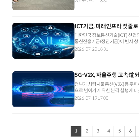
2026-07-21 18:30
한의 컴퓨팅 자원과 AI활용 기회를
복지'이자 '개인의 성장을 돕는 핵
ICT기금, 미래인프라 젖줄로
대한민국 정보통신기술(ICT) 산
통신진흥기금(정진기금)이 빈사 상태
으로 역대 최대치 기록을 갈아치울 
2026-07-20 18:31
재원 고갈 수준을 넘어 존립 자체
장기 차입금으로 연명하는 파행적 
5G-V2X, 자율주행 고속道 
정부가 차량사물통신(V2X)용 주파수
으로 넘어가기 위한 본격 실행에 나
이제라도, 인공지능(AI)·자율주행
2026-07-19 17:00
한다. 교통의 개념과 자동차 움직
(C-ITS) 구축을 넘어 우리나라 
1
2
3
4
5
6