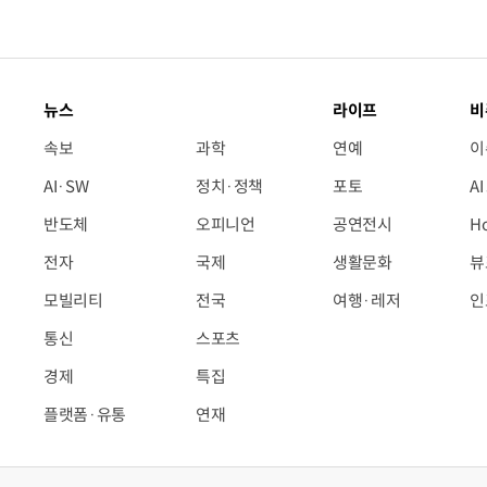
뉴스
라이프
비
속보
과학
연예
이
AI·SW
정치·정책
포토
A
반도체
오피니언
공연전시
H
전자
국제
생활문화
뷰
모빌리티
전국
여행·레저
인
통신
스포츠
경제
특집
플랫폼·유통
연재